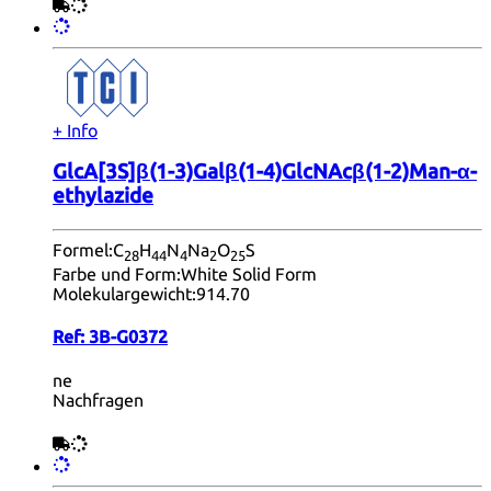
+ Info
GlcA[3S]β(1-3)Galβ(1-4)GlcNAcβ(1-2)Man-α-
ethylazide
Formel:
C
H
N
Na
O
S
28
44
4
2
25
Farbe und Form:
White Solid Form
Molekulargewicht:
914.70
Ref:
3B-G0372
ne
Nachfragen