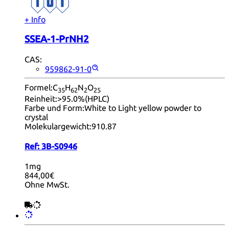
+ Info
SSEA-1-PrNH2
CAS:
959862-91-0
Formel:
C
H
N
O
35
62
2
25
Reinheit:
>95.0%(HPLC)
Farbe und Form:
White to Light yellow powder to
crystal
Molekulargewicht:
910.87
Ref:
3B-S0946
1mg
844,00€
Ohne MwSt.