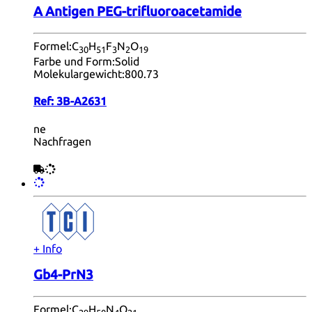
A Antigen PEG-trifluoroacetamide
Formel:
C
H
F
N
O
30
51
3
2
19
Farbe und Form:
Solid
Molekulargewicht:
800.73
Ref:
3B-A2631
ne
Nachfragen
+ Info
Gb4-PrN3
Formel:
C
H
N
O