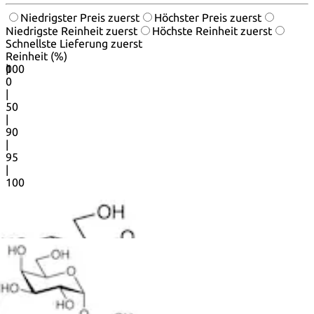
Niedrigster Preis zuerst
Höchster Preis zuerst
Niedrigste Reinheit zuerst
Höchste Reinheit zuerst
Schnellste Lieferung zuerst
Reinheit (%)
0
100
|
0
|
50
|
90
|
95
|
100