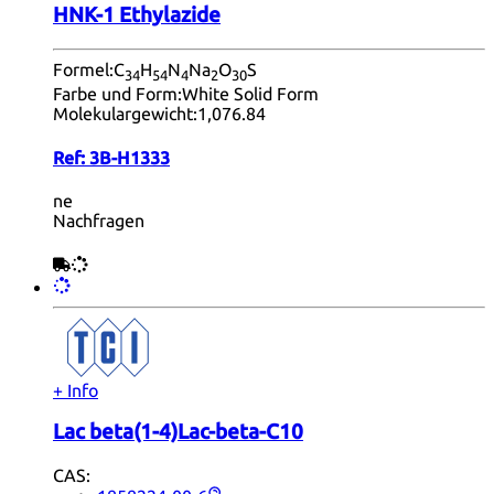
HNK-1 Ethylazide
Formel:
C
H
N
Na
O
S
34
54
4
2
30
Farbe und Form:
White Solid Form
Molekulargewicht:
1,076.84
Ref:
3B-H1333
ne
Nachfragen
+ Info
Lac beta(1-4)Lac-beta-C10
CAS: