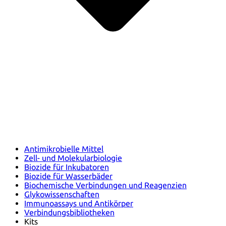
Antimikrobielle Mittel
Zell- und Molekularbiologie
Biozide für Inkubatoren
Biozide für Wasserbäder
Biochemische Verbindungen und Reagenzien
Glykowissenschaften
Immunoassays und Antikörper
Verbindungsbibliotheken
Kits