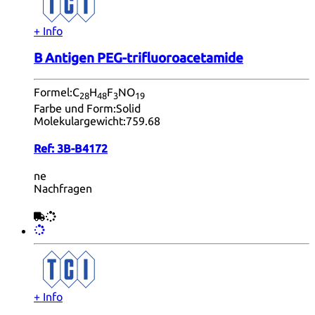
+ Info
B Antigen PEG-trifluoroacetamide
Formel:
C
H
F
NO
28
48
3
19
Farbe und Form:
Solid
Molekulargewicht:
759.68
Ref:
3B-B4172
ne
Nachfragen
+ Info