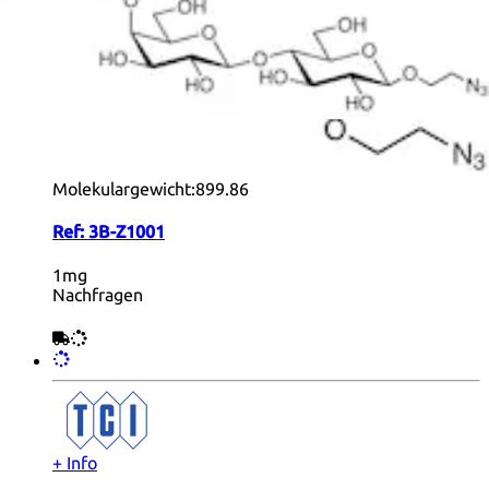
+ Info
LacDiNAc Dimer Ethylazide- biotynylated
form
Formel:
C
H
N
O
34
57
7
21
Farbe und Form:
Solid
Molekulargewicht:
899.86
Ref:
3B-Z1001
1mg
Nachfragen
+ Info