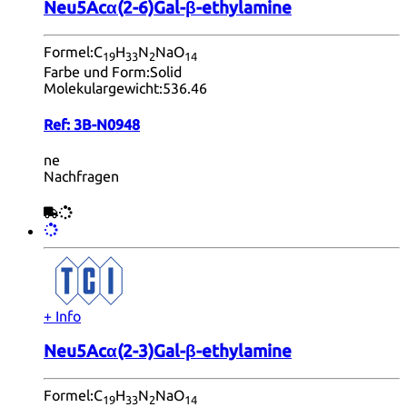
Neu5Acα(2-6)Gal-β-ethylamine
Formel:
C
H
N
NaO
19
33
2
14
Farbe und Form:
Solid
Molekulargewicht:
536.46
Ref:
3B-N0948
ne
Nachfragen
+ Info
Neu5Acα(2-3)Gal-β-ethylamine
Formel:
C
H
N
NaO
19
33
2
14