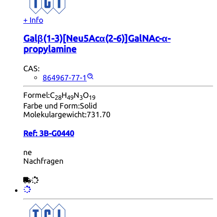
+ Info
Galβ(1-3)[Neu5Acα(2-6)]GalNAc-α-
propylamine
CAS:
864967-77-1
Formel:
C
H
N
O
28
49
3
19
Farbe und Form:
Solid
Molekulargewicht:
731.70
Ref:
3B-G0440
ne
Nachfragen