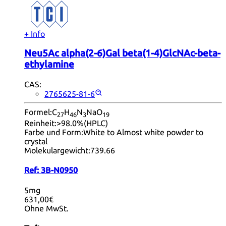
+ Info
Neu5Ac alpha(2-6)Gal beta(1-4)GlcNAc-beta-
ethylamine
CAS:
2765625-81-6
Formel:
C
H
N
NaO
27
46
3
19
Reinheit:
>98.0%(HPLC)
Farbe und Form:
White to Almost white powder to
crystal
Molekulargewicht:
739.66
Ref:
3B-N0950
5mg
631,00€
Ohne MwSt.