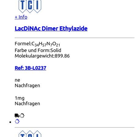
+ Info
LacDiNAc Dimer Ethylazide
Formel:
C
H
N
O
34
57
7
21
Farbe und Form:
Solid
Molekulargewicht:
899.86
Ref:
3B-L0237
ne
Nachfragen
1mg
Nachfragen