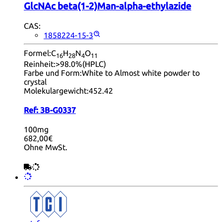
GlcNAc beta(1-2)Man-alpha-ethylazide
CAS:
1858224-15-3
Formel:
C
H
N
O
16
28
4
11
Reinheit:
>98.0%(HPLC)
Farbe und Form:
White to Almost white powder to
crystal
Molekulargewicht:
452.42
Ref:
3B-G0337
100mg
682,00€
Ohne MwSt.