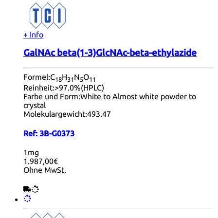
+ Info
GalNAc beta(1-3)GlcNAc-beta-ethylazide
Formel:
C
H
N
O
18
31
5
11
Reinheit:
>97.0%(HPLC)
Farbe und Form:
White to Almost white powder to
crystal
Molekulargewicht:
493.47
Ref:
3B-G0373
1mg
1.987,00€
Ohne MwSt.