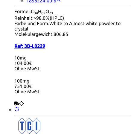
1858224-00-6
Formel:
C
H
O
34
62
21
Reinheit:
>98.0%(HPLC)
Farbe und Form:
White to Almost white powder to
crystal
Molekulargewicht:
806.85
Ref:
3B-L0229
10mg
104,00€
Ohne MwSt.
100mg
751,00€
Ohne MwSt.