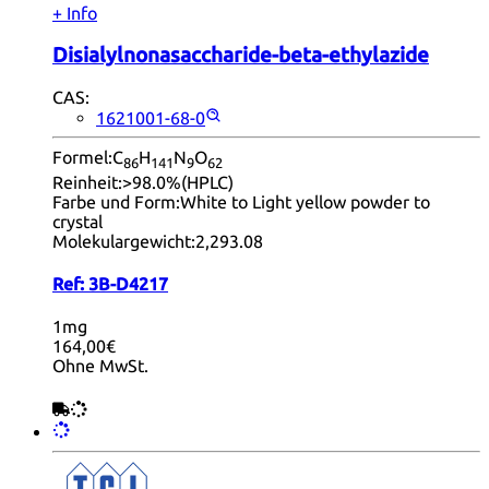
+ Info
Disialylnonasaccharide-beta-ethylazide
CAS:
1621001-68-0
Formel:
C
H
N
O
86
14
1
9
62
Reinheit:
>98.0%(HPLC)
Farbe und Form:
White to Light yellow powder to
crystal
Molekulargewicht:
2,293.08
Ref:
3B-D4217
1mg
164,00€
Ohne MwSt.