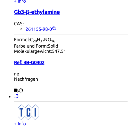
+ Info
Gb3-β-ethylamine
CAS:
261155-98-0
Formel:
C
H
NO
20
37
16
Farbe und Form:
Solid
Molekulargewicht:
547.51
Ref:
3B-G0402
ne
Nachfragen
+ Info