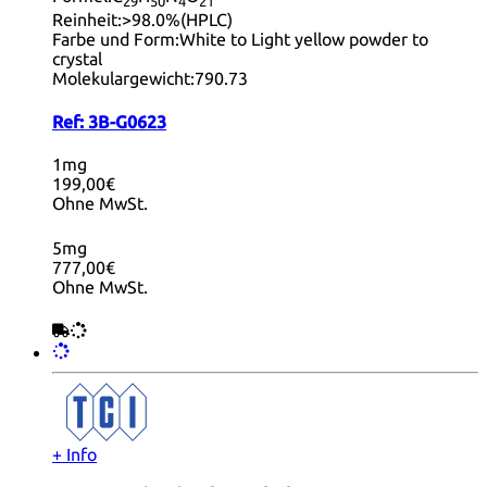
29
50
4
21
Reinheit:
>98.0%(HPLC)
Farbe und Form:
White to Light yellow powder to
crystal
Molekulargewicht:
790.73
Ref:
3B-G0623
1mg
199,00€
Ohne MwSt.
5mg
777,00€
Ohne MwSt.
+ Info