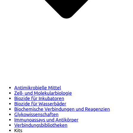
Antimikrobielle Mittel
Zell- und Molekularbiologie
Biozide für Inkubatoren
Biozide für Wasserbäder
Biochemische Verbindungen und Reagenzien
Glykowissenschaften
Immunoassays und Antikörper
Verbindungsbibliotheken
Kits