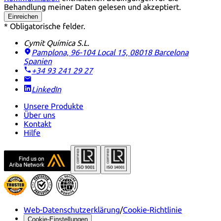
Behandlung meiner Daten gelesen und akzeptiert.
Einreichen
* Obligatorische felder.
Cymit Química S.L.
Pamplona, 96-104 Local 15, 08018 Barcelona
Spanien
+34 93 241 29 27
LinkedIn
Unsere Produkte
Über uns
Kontakt
Hilfe
Web-Datenschutzerklärung
/
Cookie-Richtlinie
Cookie-Einstellungen