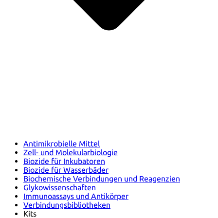
Antimikrobielle Mittel
Zell- und Molekularbiologie
Biozide für Inkubatoren
Biozide für Wasserbäder
Biochemische Verbindungen und Reagenzien
Glykowissenschaften
Immunoassays und Antikörper
Verbindungsbibliotheken
Kits