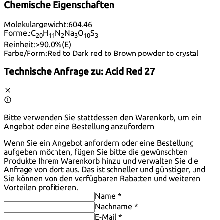
Chemische Eigenschaften
Molekulargewicht:
604.46
Formel:
C
H
N
Na
O
S
20
11
2
3
10
3
Reinheit:
>90.0%(E)
Farbe/Form:
Red to Dark red to Brown powder to crystal
Technische Anfrage zu:
Acid Red 27
Bitte verwenden Sie stattdessen den Warenkorb, um ein
Angebot oder eine Bestellung anzufordern
Wenn Sie ein Angebot anfordern oder eine Bestellung
aufgeben möchten, fügen Sie bitte die gewünschten
Produkte Ihrem Warenkorb hinzu und verwalten Sie die
Anfrage von dort aus. Das ist schneller und günstiger, und
Sie können von den verfügbaren Rabatten und weiteren
Vorteilen profitieren.
Name *
Nachname *
E-Mail *