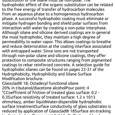
hydrophobic effect of the organic substitution can be related
to the free energy of transfer of hydrocarbon molecules
from an aqueous phase to a homogeneous hydrocarbon
phase. A successful hydrophobic coating must eliminate or
mitigate hydrogen bonding and shield polar surfaces from
interaction with water by creating a non-polar interphase.
Although silane and silicone derived coatings are in general
the most hydrophobic, they maintain a high degree of
permeability to water vapor. This allows coatings to breathe
and reduce deterioration at the coating interface associated
with entrapped water. Since ions are not transported
through non-polar silane and silicone coatings, they offer
protection to composite structures ranging from pigmented
coatings to rebar reinforced concrete. A selection guide for
hydrophobic silanes can be found on pages 22-31 of the
Hydrophobicity, Hydrophilicity and Silane Surface
Modification brochure.
Glassclad® 18; Octadecyl functional silane
20% in t-butanol/diacetone alcoholPour point: 4
°CCoefficient of friction of treated glass surface: 0.2 -
0.3Surface resistivity of treated surface: 1.2 x 1013
ohmsHazy, amber liquidWater-dispersible hydrophobic
surface treatmentSurface conductivity of glass substrates is
reduced by application of Glassclad® 18Surface arc-tracking