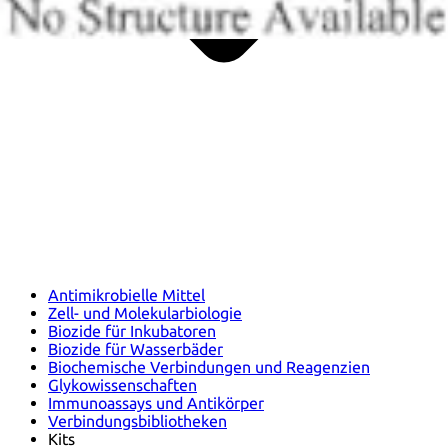
Antimikrobielle Mittel
Zell- und Molekularbiologie
Biozide für Inkubatoren
Biozide für Wasserbäder
Biochemische Verbindungen und Reagenzien
Glykowissenschaften
Immunoassays und Antikörper
Verbindungsbibliotheken
Kits