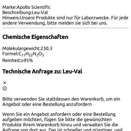
Marke:
Apollo Scientific
Beschreibung:
Leu-Val
Hinweis:
Unsere Produkte sind nur für Laborzwecke. Für jede
andere Verwendung, bitte melden
sie sich bei uns
.
Chemische Eigenschaften
Molekulargewicht:
230.3
Formel:
C
H
N
O
11
22
2
3
Reinheit:
≥95%
Technische Anfrage zu:
Leu-Val
Bitte verwenden Sie stattdessen den Warenkorb, um ein
Angebot oder eine Bestellung anzufordern
Wenn Sie ein Angebot anfordern oder eine Bestellung
aufgeben möchten, fügen Sie bitte die gewünschten
Produkte Ihrem Warenkorb hinzu und verwalten Sie die
Anfrage von dort aus. Das ist schneller und günstiger, und