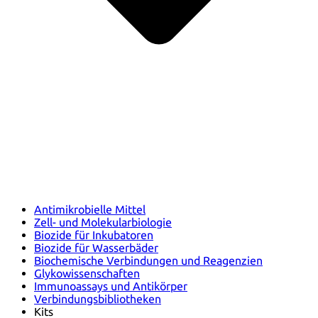
Antimikrobielle Mittel
Zell- und Molekularbiologie
Biozide für Inkubatoren
Biozide für Wasserbäder
Biochemische Verbindungen und Reagenzien
Glykowissenschaften
Immunoassays und Antikörper
Verbindungsbibliotheken
Kits