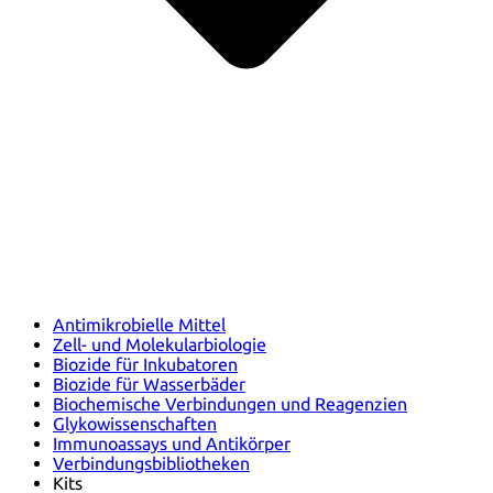
Antimikrobielle Mittel
Zell- und Molekularbiologie
Biozide für Inkubatoren
Biozide für Wasserbäder
Biochemische Verbindungen und Reagenzien
Glykowissenschaften
Immunoassays und Antikörper
Verbindungsbibliotheken
Kits