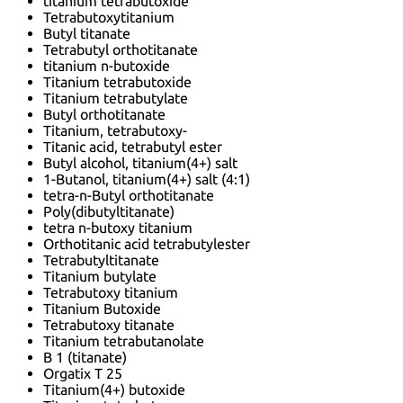
titanium tetrabutoxide
Tetrabutoxytitanium
Butyl titanate
Tetrabutyl orthotitanate
titanium n-butoxide
Titanium tetrabutoxide
Titanium tetrabutylate
Butyl orthotitanate
Titanium, tetrabutoxy-
Titanic acid, tetrabutyl ester
Butyl alcohol, titanium(4+) salt
1-Butanol, titanium(4+) salt (4:1)
tetra-n-Butyl orthotitanate
Poly(dibutyltitanate)
tetra n-butoxy titanium
Orthotitanic acid tetrabutylester
Tetrabutyltitanate
Titanium butylate
Tetrabutoxy titanium
Titanium Butoxide
Tetrabutoxy titanate
Titanium tetrabutanolate
B 1 (titanate)
Orgatix T 25
Titanium(4+) butoxide