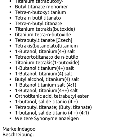
Titanium tetrabutoxy-
Butyl titanate monomer
Tetra-n-butoxytitanium
Tetra-n-butil titanato
Tetra-n-butyl titanate
Titanium tetrakis(butoxide)
titanium tetra-n-butoxide
Tetrabutyltitanate [Czech]
Tetrakis(butanolato)titanium
1-Butanol, titanium(4+) salt
Tetraortotitanato de n-butilo
Titanium tetrakis(1-butoxide)
1-Butanol titanium(4+) salt
1-Butanol, titanium(4) salt
Butyl alcohol, titanium(4) salt
1-Butanol titanium salt (4:1)
1-Butanol, titanium(4++) salt
Orthotitanic acid, tetrabutyl ester
1-butanol, sal de titanio (4 +)
Tetrabutyl titanate; (Butyl titanate)
1-butanol, sal de titanio (4 +) (4:1)
Weitere Synonyme anzeigen
Marke:
Indagoo
Beschreibung: