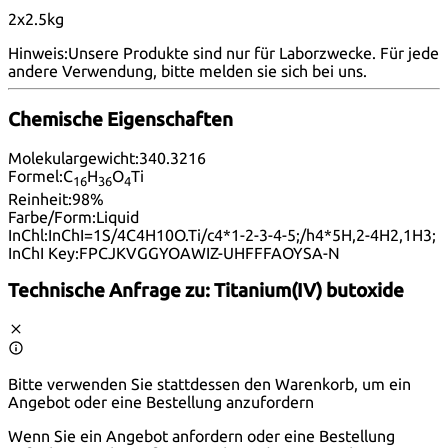
2x2.5kg
Hinweis:
Unsere Produkte sind nur für Laborzwecke. Für jede
andere Verwendung, bitte melden
sie sich bei uns
.
Chemische Eigenschaften
Molekulargewicht:
340.3216
Formel:
C
H
O
Ti
16
36
4
Reinheit:
98%
Farbe/Form:
Liquid
InChl:
InChI=1S/4C4H10O.Ti/c4*1-2-3-4-5;/h4*5H,2-4H2,1H3;
InChI Key:
FPCJKVGGYOAWIZ-UHFFFAOYSA-N
Technische Anfrage zu:
Titanium(IV) butoxide
Bitte verwenden Sie stattdessen den Warenkorb, um ein
Angebot oder eine Bestellung anzufordern
Wenn Sie ein Angebot anfordern oder eine Bestellung