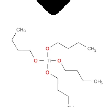
Antimikrobielle Mittel
Zell- und Molekularbiologie
Biozide für Inkubatoren
Biozide für Wasserbäder
Biochemische Verbindungen und Reagenzien
Glykowissenschaften
Immunoassays und Antikörper
Verbindungsbibliotheken
Kits