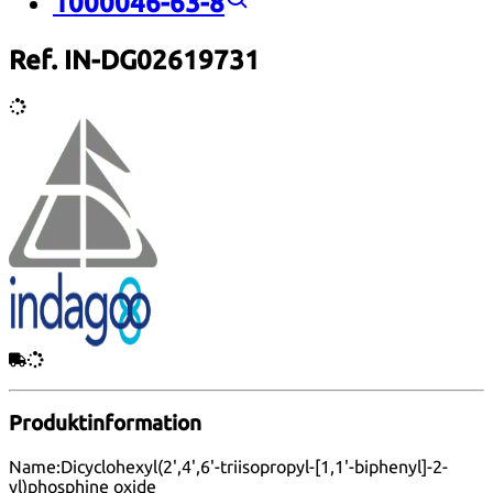
1000046-63-8
Ref. IN-DG02619731
Produktinformation
Name:
Dicyclohexyl(2',4',6'-triisopropyl-[1,1'-biphenyl]-2-
yl)phosphine oxide