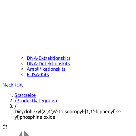
DNA-Extraktionskits
DNA-Detektionskits
Amplifikationskits
ELISA-Kits
Nachricht
Startseite
/
Produktkategorien
/
Dicyclohexyl(2',4',6'-triisopropyl-[1,1'-biphenyl]-2-
yl)phosphine oxide