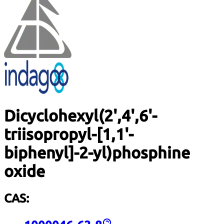
Dicyclohexyl(2',4',6'-
triisopropyl-[1,1'-
biphenyl]-2-yl)phosphine
oxide
CAS: