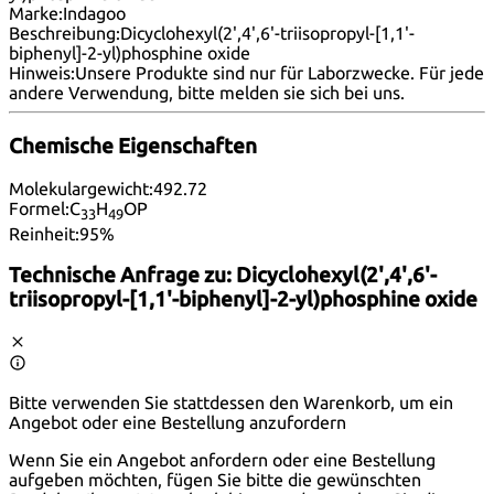
Marke:
Indagoo
Beschreibung:
Dicyclohexyl(2',4',6'-triisopropyl-[1,1'-
biphenyl]-2-yl)phosphine oxide
Hinweis:
Unsere Produkte sind nur für Laborzwecke. Für jede
andere Verwendung, bitte melden
sie sich bei uns
.
Chemische Eigenschaften
Molekulargewicht:
492.72
Formel:
C
H
OP
33
49
Reinheit:
95%
Technische Anfrage zu:
Dicyclohexyl(2',4',6'-
triisopropyl-[1,1'-biphenyl]-2-yl)phosphine oxide
Bitte verwenden Sie stattdessen den Warenkorb, um ein
Angebot oder eine Bestellung anzufordern
Wenn Sie ein Angebot anfordern oder eine Bestellung
aufgeben möchten, fügen Sie bitte die gewünschten