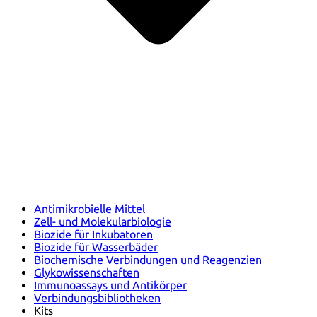
Antimikrobielle Mittel
Zell- und Molekularbiologie
Biozide für Inkubatoren
Biozide für Wasserbäder
Biochemische Verbindungen und Reagenzien
Glykowissenschaften
Immunoassays und Antikörper
Verbindungsbibliotheken
Kits