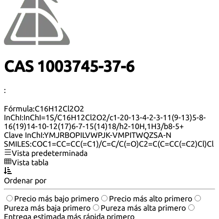
CAS 1003745-37-6
:
Fórmula:
C16H12Cl2O2
InChI:
InChI=1S/C16H12Cl2O2/c1-20-13-4-2-3-11(9-13)5-8-
16(19)14-10-12(17)6-7-15(14)18/h2-10H,1H3/b8-5+
Clave InChI:
YMJRBOPILVWPJK-VMPITWQZSA-N
SMILES:
COC1=CC=CC(=C1)/C=C/C(=O)C2=C(C=CC(=C2)Cl)Cl
Vista predeterminada
Vista tabla
Ordenar por
Precio más bajo primero
Precio más alto primero
Pureza más baja primero
Pureza más alta primero
Entrega estimada más rápida primero