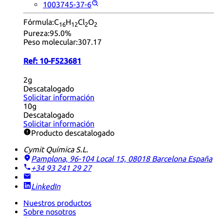
1003745-37-6
Fórmula:
C
H
Cl
O
16
12
2
2
Pureza:
95.0%
Peso molecular:
307.17
Ref:
10-F523681
2g
Descatalogado
Solicitar información
10g
Descatalogado
Solicitar información
Producto descatalogado
Cymit Química S.L.
Pamplona, 96-104 Local 15, 08018 Barcelona
España
+34 93 241 29 27
LinkedIn
Nuestros productos
Sobre nosotros