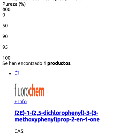
Pureza (%)
0
100
|
0
|
50
|
90
|
95
|
100
Se han encontrado
1 productos
.
+ Info
(2E)-1-(2,5-dichlorophenyl)-3-(3-
methoxyphenyl)prop-2-en-1-one
CAS: