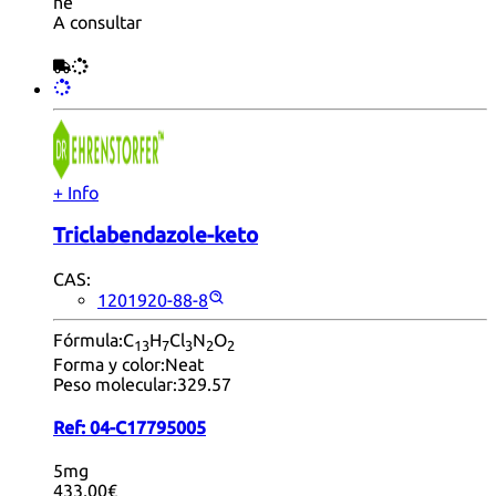
ne
A consultar
+ Info
Triclabendazole-keto
CAS:
1201920-88-8
Fórmula:
C
H
Cl
N
O
13
7
3
2
2
Forma y color:
Neat
Peso molecular:
329.57
Ref:
04-C17795005
5mg
433,00€