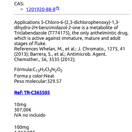
CAS:
1201920-88-8
Applications 5-Chloro-6-(2,3-dichlorophenoxy)-1,3-
dihydro-2H-benzimidazol-2-one is a metabolite of
Triclabendazole (T774175), the only anthelmintic drug,
which is active against immature, mature and adult
stages of fluke.
References Whelan, M., et al.: J. Chromato., 1275, 41
(2013); Barrera, S., et al.; Antimicrob. Agent.
Chemother., 56, 3535 (2012);
Fórmula:
C
H
Cl
N
O
13
7
3
2
2
Forma y color:
Neat
Peso molecular:
329.57
Ref:
TR-C365505
10mg
307,00€
IVA no incluido
100mg