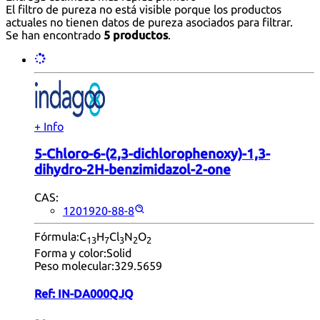
El filtro de pureza no está visible porque los productos
actuales no tienen datos de pureza asociados para filtrar.
Se han encontrado
5 productos
.
+ Info
5-Chloro-6-(2,3-dichlorophenoxy)-1,3-
dihydro-2H-benzimidazol-2-one
CAS:
1201920-88-8
Fórmula:
C
H
Cl
N
O
13
7
3
2
2
Forma y color:
Solid
Peso molecular:
329.5659
Ref:
IN-DA000QJQ