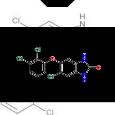
Antimicrobianos
Biología celular y molecular
Biocidas para incubadores
Biocidas para baño de agua
Compuestos y reactivos bioquímicos
Glycoscience
Inmunoensayos y anticuerpos
Librerías de compuestos
Kits