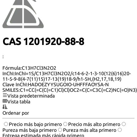
CAS 1201920-88-8
:
Fórmula:
C13H7Cl3N2O2
InChI:
InChI=1S/C13H7Cl3N2O2/c14-6-2-1-3-10(12(6)16)20-
11-5-9-8(4-7(11)15)17-13(19)18-9/h1-5H,(H2,17,18,19)
Clave InChI:
HADOEZYYSUGOIO-UHFFFAOYSA-N
SMILES:
C1=CC(=C(C(=C1)Cl)Cl)OC2=C(C=C3C(=C2)NC(=O)N3)
Vista predeterminada
Vista tabla
Ordenar por
Precio más bajo primero
Precio más alto primero
Pureza más baja primero
Pureza más alta primero
Entrega estimada más rápida primero