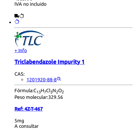
IVA no incluido
+ Info
Triclabendazole Impurity 1
CAS:
1201920-88-8
Fórmula:
C
H
Cl
N
O
13
7
3
2
2
Peso molecular:
329.56
Ref:
4Z-T-467
5mg
A consultar