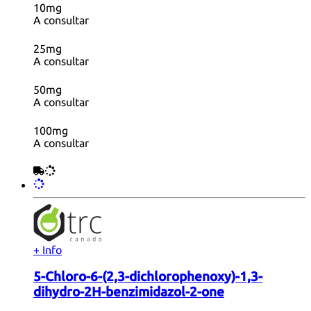
10mg
A consultar
25mg
A consultar
50mg
A consultar
100mg
A consultar
+ Info
5-Chloro-6-(2,3-dichlorophenoxy)-1,3-
dihydro-2H-benzimidazol-2-one