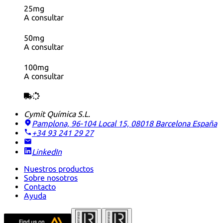
25mg
A consultar
50mg
A consultar
100mg
A consultar
Cymit Química S.L.
Pamplona, 96-104 Local 15, 08018 Barcelona
España
+34 93 241 29 27
LinkedIn
Nuestros productos
Sobre nosotros
Contacto
Ayuda