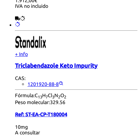
1.912,00€
IVA no incluido
+ Info
Triclabendazole Keto Impurity
CAS:
1201920-88-8
Fórmula:
C
H
Cl
N
O
13
7
3
2
2
Peso molecular:
329.56
Ref:
ST-EA-CP-T180004
10mg
A consultar