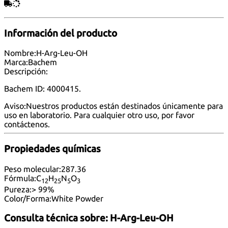
Información del producto
Nombre:
H-Arg-Leu-OH
Marca:
Bachem
Descripción:
Bachem ID: 4000415.
Aviso:
Nuestros productos están destinados únicamente para
uso en laboratorio. Para cualquier otro uso, por favor
contáctenos
.
Propiedades químicas
Peso molecular:
287.36
Fórmula:
C
H
N
O
12
25
5
3
Pureza:
> 99%
Color/Forma:
White Powder
Consulta técnica sobre:
H-Arg-Leu-OH