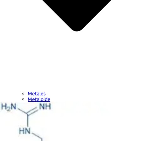
Metales
Metaloide
Metales de transición internos
Catalizadores
Tensioactivos y detergentes
Indicadores
Química supramolecular
Nanomateriales