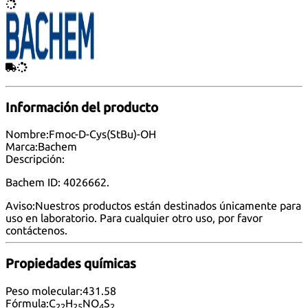
Información del producto
Nombre:
Fmoc-D-Cys(StBu)-OH
Marca:
Bachem
Descripción:
Bachem ID: 4026662.
Aviso:
Nuestros productos están destinados únicamente para
uso en laboratorio. Para cualquier otro uso, por favor
contáctenos
.
Propiedades químicas
Peso molecular:
431.58
Fórmula:
C
H
NO
S
22
25
4
2