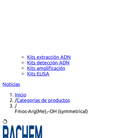
Kits extracción ADN
Kits detección ADN
Kits amplificación
Kits ELISA
Noticias
Inicio
/
Categorías de productos
/
Fmoc-Arg(Me)₂-OH (symmetrical)