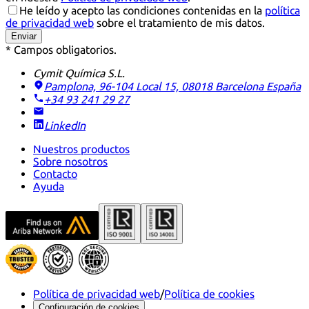
He leído y acepto las condiciones contenidas en la
política
de privacidad web
sobre el tratamiento de mis datos.
Enviar
* Campos obligatorios.
Cymit Química S.L.
Pamplona, 96-104 Local 15, 08018 Barcelona
España
+34 93 241 29 27
LinkedIn
Nuestros productos
Sobre nosotros
Contacto
Ayuda
Política de privacidad web
/
Política de cookies
Configuración de cookies