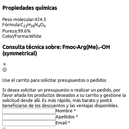
Propiedades químicas
Peso molecular:
424.5
Fórmula:
C
H
N
O
23
28
4
4
Pureza:
99.6%
Color/Forma:
White
Consulta técnica sobre:
Fmoc-Arg(Me)₂-OH
(symmetrical)
Use el carrito para solicitar presupuestos o pedidos
Si desea solicitar un presupuesto o realizar un pedido, por
favor añada los productos deseados a su carrito y gestione la
solicitud desde allí. Es más rápido, más barato y podrá
beneficiarse de los descuentos y las ventajas disponibles.
Nombre *
Apellidos *
Email *