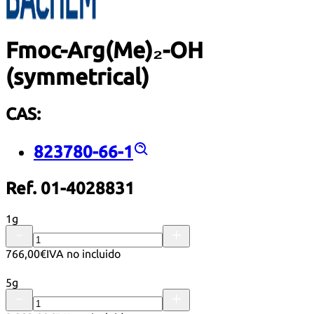
Fmoc-Arg(Me)₂-OH
(symmetrical)
CAS:
823780-66-1
Ref. 01-4028831
1g
766,00€
IVA no incluido
5g