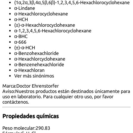
(1α,2α,3β,4α,5β,6β)-1,2,3,4,5,6-Hexachlorocyclohexane
α-Lindane
α-Hexachlorocyclohexane
α-HCH
(±)-α-Hexachlorocyclohexane
α-1,2,3,4,5,6-Hexachlorocyclohexane
α-BHC
α-666
(±)-α-HCH
α-Benzohexachloride
α-Hexachlorcyclohexane
α-Benzenehexachloride
α-Hexachloran
Ver más sinónimos
Marca:
Doctor Ehrenstorfer
Aviso:
Nuestros productos están destinados únicamente para
uso en laboratorio. Para cualquier otro uso, por favor
contáctenos
.
Propiedades químicas
Peso molecular:
290.83