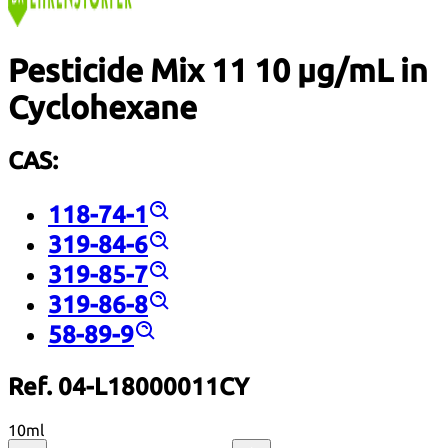
Pesticide Mix 11 10 µg/mL in
Cyclohexane
CAS:
118-74-1
319-84-6
319-85-7
319-86-8
58-89-9
Ref. 04-L18000011CY
10ml