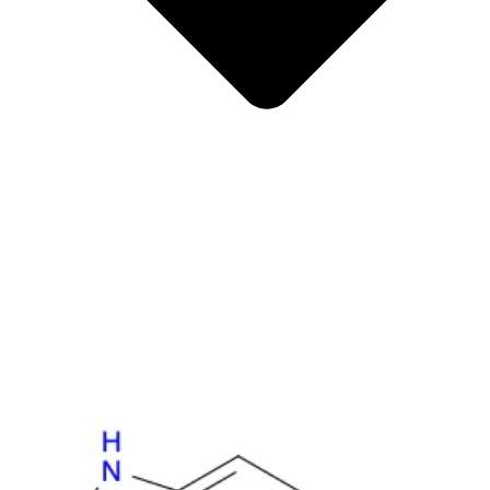
Metales
Metaloide
Metales de transición internos
Catalizadores
Tensioactivos y detergentes
Indicadores
Química supramolecular
Nanomateriales