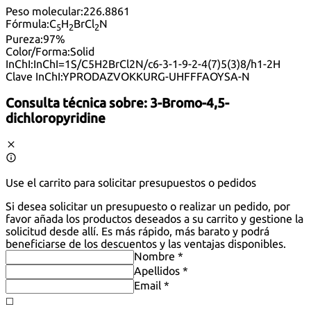
Peso molecular:
226.8861
Fórmula:
C
H
BrCl
N
5
2
2
Pureza:
97%
Color/Forma:
Solid
InChI:
InChI=1S/C5H2BrCl2N/c6-3-1-9-2-4(7)5(3)8/h1-2H
Clave InChI:
YPRODAZVOKKURG-UHFFFAOYSA-N
Consulta técnica sobre:
3-Bromo-4,5-
dichloropyridine
Use el carrito para solicitar presupuestos o pedidos
Si desea solicitar un presupuesto o realizar un pedido, por
favor añada los productos deseados a su carrito y gestione la
solicitud desde allí. Es más rápido, más barato y podrá
beneficiarse de los descuentos y las ventajas disponibles.
Nombre *
Apellidos *
Email *
◻️