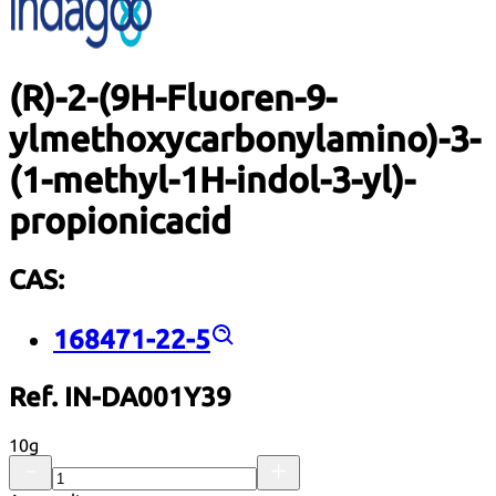
(R)-2-(9H-Fluoren-9-
ylmethoxycarbonylamino)-3-
(1-methyl-1H-indol-3-yl)-
propionicacid
CAS:
168471-22-5
Ref. IN-DA001Y39
10g