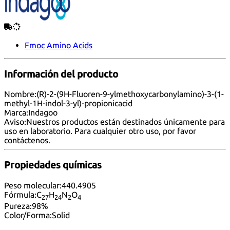
Fmoc Amino Acids
Información del producto
Nombre:
(R)-2-(9H-Fluoren-9-ylmethoxycarbonylamino)-3-(1-
methyl-1H-indol-3-yl)-propionicacid
Marca:
Indagoo
Aviso:
Nuestros productos están destinados únicamente para
uso en laboratorio. Para cualquier otro uso, por favor
contáctenos
.
Propiedades químicas
Peso molecular:
440.4905
Fórmula:
C
H
N
O
27
24
2
4
Pureza:
98%
Color/Forma:
Solid