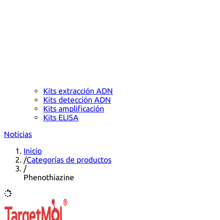
Kits extracción ADN
Kits detección ADN
Kits amplificación
Kits ELISA
Noticias
Inicio
/
Categorías de productos
/
Phenothiazine