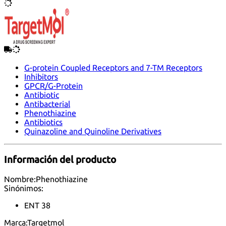
G-protein Coupled Receptors and 7-TM Receptors
Inhibitors
GPCR/G-Protein
Antibiotic
Antibacterial
Phenothiazine
Antibiotics
Quinazoline and Quinoline Derivatives
Información del producto
Nombre:
Phenothiazine
Sinónimos:
ENT 38
Marca:
Targetmol