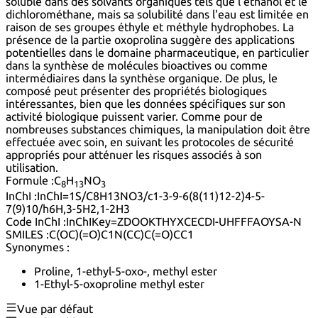
soluble dans des solvants organiques tels que l'éthanol et le
dichlorométhane, mais sa solubilité dans l'eau est limitée en
raison de ses groupes éthyle et méthyle hydrophobes. La
présence de la partie oxoprolina suggère des applications
potentielles dans le domaine pharmaceutique, en particulier
dans la synthèse de molécules bioactives ou comme
intermédiaires dans la synthèse organique. De plus, le
composé peut présenter des propriétés biologiques
intéressantes, bien que les données spécifiques sur son
activité biologique puissent varier. Comme pour de
nombreuses substances chimiques, la manipulation doit être
effectuée avec soin, en suivant les protocoles de sécurité
appropriés pour atténuer les risques associés à son
utilisation.
Formule :
C
H
NO
8
13
3
InChI :
InChI=1S/C8H13NO3/c1-3-9-6(8(11)12-2)4-5-
7(9)10/h6H,3-5H2,1-2H3
Code InChI :
InChIKey=ZDOOKTHYXCECDI-UHFFFAOYSA-N
SMILES :
C(OC)(=O)C1N(CC)C(=O)CC1
Synonymes :
Proline, 1-ethyl-5-oxo-, methyl ester
1-Ethyl-5-oxoproline methyl ester
Vue par défaut