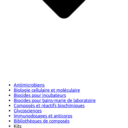
Antimicrobiens
Biologie cellulaire et moléculaire
Biocides pour incubateurs
Biocides pour bains-marie de laboratoire
Composés et réactifs biochimiques
Glycosciences
Immunodosages et anticorps
Bibliothèques de composés
Kits