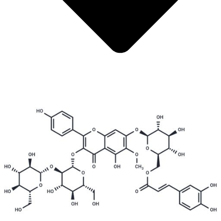
Métaux
Métalloïde
Métaux de transition internes
Catalyseurs
Tensioactifs et détergents
Indicateurs
Chimie supramoléculaire
Nanomatériaux