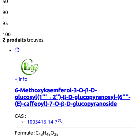
50
|
90
|
95
|
100
2 produits
trouvés.
+ Info
6-Methoxykaemferol-3-O-β-D-
glucosyl(1'''→2'')-β-D-glucopyranosyl-(6''''-
(E)-caffeoyl)-7-O-β-D-glucopyranoside
CAS :
1005416-14-7
Formule :
C
H
O
43
48
25