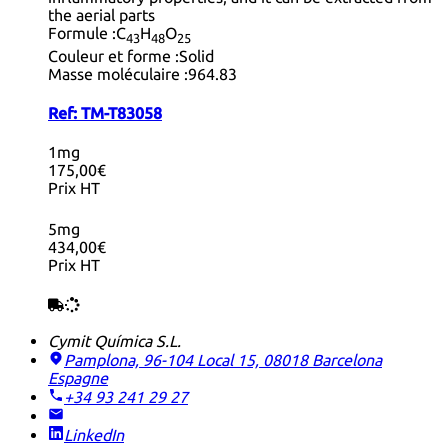
the aerial parts
Formule :
C
H
O
43
48
25
Couleur et forme :
Solid
Masse moléculaire :
964.83
Ref:
TM-T83058
1mg
175,00€
Prix HT
5mg
434,00€
Prix HT
Cymit Química S.L.
Pamplona, 96-104 Local 15, 08018 Barcelona
Espagne
+34 93 241 29 27
LinkedIn