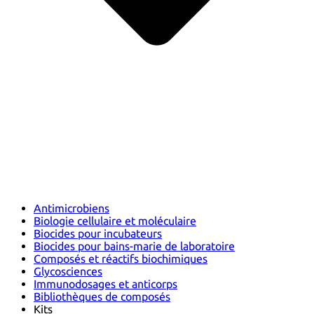
Antimicrobiens
Biologie cellulaire et moléculaire
Biocides pour incubateurs
Biocides pour bains-marie de laboratoire
Composés et réactifs biochimiques
Glycosciences
Immunodosages et anticorps
Bibliothèques de composés
Kits