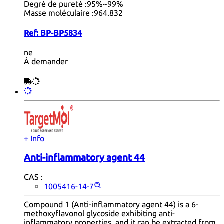
Degré de pureté :
95%~99%
Masse moléculaire :
964.832
Ref:
BP-BP5834
ne
À demander
+ Info
Anti-inflammatory agent 44
CAS :
1005416-14-7
Compound 1 (Anti-inflammatory agent 44) is a 6-
methoxyflavonol glycoside exhibiting anti-
inflammatory properties, and it can be extracted from