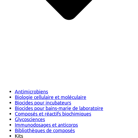
Antimicrobiens
Biologie cellulaire et moléculaire
Biocides pour incubateurs
Biocides pour bains-marie de laboratoire
Composés et réactifs biochimiques
Glycosciences
Immunodosages et anticorps
Bibliothèques de composés
Kits