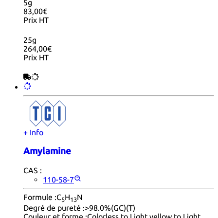
5g
83,00€
Prix HT
25g
264,00€
Prix HT
+ Info
Amylamine
CAS :
110-58-7
Formule :
C
H
N
5
13
Degré de pureté :
>98.0%(GC)(T)
Couleur et forme :
Colorless to Light yellow to Light