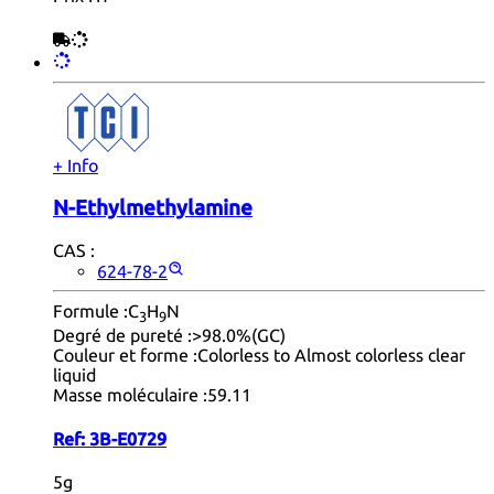
+ Info
N-Ethylmethylamine
CAS :
624-78-2
Formule :
C
H
N
3
9
Degré de pureté :
>98.0%(GC)
Couleur et forme :
Colorless to Almost colorless clear
liquid
Masse moléculaire :
59.11
Ref:
3B-E0729
5g