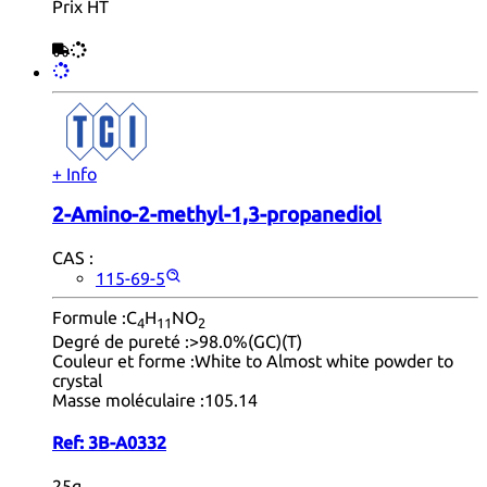
Prix HT
+ Info
2-Amino-2-methyl-1,3-propanediol
CAS :
115-69-5
Formule :
C
H
NO
4
11
2
Degré de pureté :
>98.0%(GC)(T)
Couleur et forme :
White to Almost white powder to
crystal
Masse moléculaire :
105.14
Ref:
3B-A0332
25g