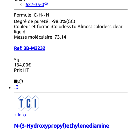
627-35-0
Formule :
C
H
N
4
11
Degré de pureté :
>98.0%(GC)
Couleur et forme :
Colorless to Almost colorless clear
liquid
Masse moléculaire :
73.14
Ref:
3B-M2232
5g
134,00€
Prix HT
+ Info
N-(3-Hydroxypropyl)ethylenediamine