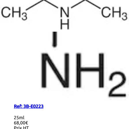
+ Info
2-Ethoxyethylamine
CAS :
110-76-9
Formule :
C
H
NO
4
11
Degré de pureté :
>98.0%(GC)(T)
Couleur et forme :
Colorless to Almost colorless clear
liquid
Masse moléculaire :
89.14
Ref:
3B-E0223
25ml
68,00€
Prix HT