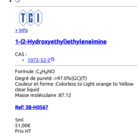
+ Info
1-(2-Hydroxyethyl)ethyleneimine
CAS :
1072-52-2
Formule :
C
H
NO
4
9
Degré de pureté :
>97.0%(GC)(T)
Couleur et forme :
Colorless to Light orange to Yellow
clear liquid
Masse moléculaire :
87.12
Ref:
3B-H0567
5ml
51,00€
Prix HT