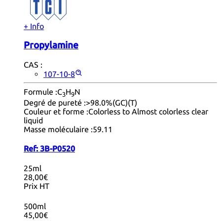
+ Info
Propylamine
CAS :
107-10-8
Formule :
C
H
N
3
9
Degré de pureté :
>98.0%(GC)(T)
Couleur et forme :
Colorless to Almost colorless clear
liquid
Masse moléculaire :
59.11
Ref:
3B-P0520
25ml
28,00€
Prix HT
500ml
45,00€