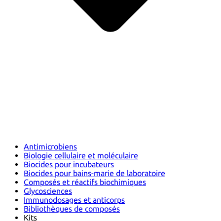
Antimicrobiens
Biologie cellulaire et moléculaire
Biocides pour incubateurs
Biocides pour bains-marie de laboratoire
Composés et réactifs biochimiques
Glycosciences
Immunodosages et anticorps
Bibliothèques de composés
Kits