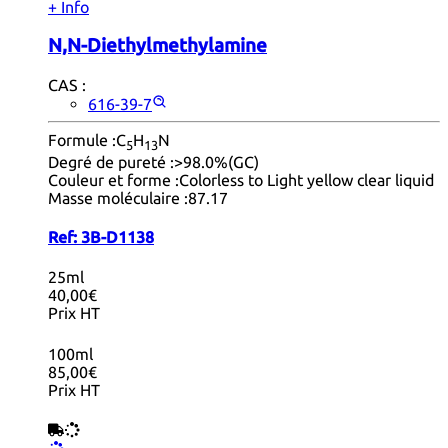
+ Info
N,N-Diethylmethylamine
CAS :
616-39-7
Formule :
C
H
N
5
13
Degré de pureté :
>98.0%(GC)
Couleur et forme :
Colorless to Light yellow clear liquid
Masse moléculaire :
87.17
Ref:
3B-D1138
25ml
40,00€
Prix HT
100ml
85,00€
Prix HT