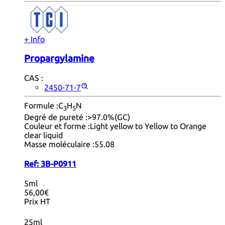
+ Info
Propargylamine
CAS :
2450-71-7
Formule :
C
H
N
3
5
Degré de pureté :
>97.0%(GC)
Couleur et forme :
Light yellow to Yellow to Orange
clear liquid
Masse moléculaire :
55.08
Ref:
3B-P0911
5ml
56,00€
Prix HT
25ml