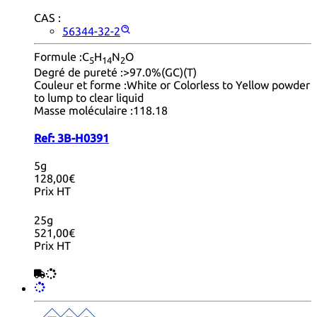
CAS :
56344-32-2
Formule :
C
H
N
O
5
14
2
Degré de pureté :
>97.0%(GC)(T)
Couleur et forme :
White or Colorless to Yellow powder
to lump to clear liquid
Masse moléculaire :
118.18
Ref:
3B-H0391
5g
128,00€
Prix HT
25g
521,00€
Prix HT