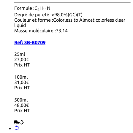
Formule :
C
H
N
4
11
Degré de pureté :
>98.0%(GC)(T)
Couleur et forme :
Colorless to Almost colorless clear
liquid
Masse moléculaire :
73.14
Ref:
3B-B0709
25ml
27,00€
Prix HT
100ml
31,00€
Prix HT
500ml
48,00€
Prix HT