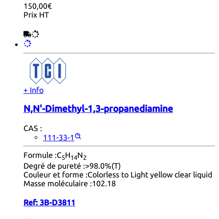
150,00€
Prix HT
+ Info
N,N'-Dimethyl-1,3-propanediamine
CAS :
111-33-1
Formule :
C
H
N
5
14
2
Degré de pureté :
>98.0%(T)
Couleur et forme :
Colorless to Light yellow clear liquid
Masse moléculaire :
102.18
Ref:
3B-D3811