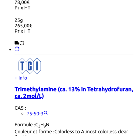
78,00€
Prix HT
25g
265,00€
Prix HT
+ Info
Trimethylamine (ca. 13% in Tetrahydrofuran,
ca. 2mol/L)
CAS :
75-50-3
Formule :
C
H
N
3
9
Couleur et forme :
Colorless to Almost colorless clear