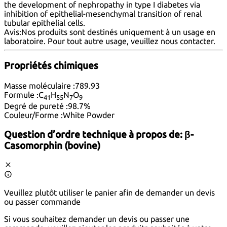
the development of nephropathy in type I diabetes via
inhibition of epithelial-mesenchymal transition of renal
tubular epithelial cells.
Avis:
Nos produits sont destinés uniquement à un usage en
laboratoire. Pour tout autre usage, veuillez nous
contacter
.
Propriétés chimiques
Masse moléculaire :
789.93
Formule :
C
H
N
O
41
55
7
9
Degré de pureté :
98.7%
Couleur/Forme :
White Powder
Question d’ordre technique à propos de:
β-
Casomorphin (bovine)
Veuillez plutôt utiliser le panier afin de demander un devis
ou passer commande
Si vous souhaitez demander un devis ou passer une