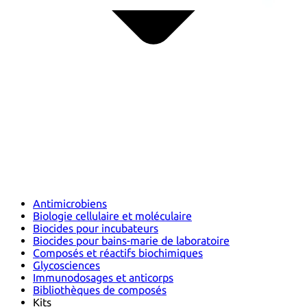
Antimicrobiens
Biologie cellulaire et moléculaire
Biocides pour incubateurs
Biocides pour bains-marie de laboratoire
Composés et réactifs biochimiques
Glycosciences
Immunodosages et anticorps
Bibliothèques de composés
Kits