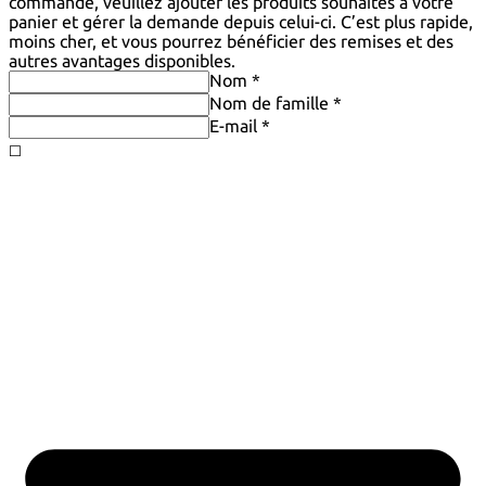
commande, veuillez ajouter les produits souhaités à votre
panier et gérer la demande depuis celui-ci. C’est plus rapide,
moins cher, et vous pourrez bénéficier des remises et des
autres avantages disponibles.
Nom *
Nom de famille *
E-mail *
◻️