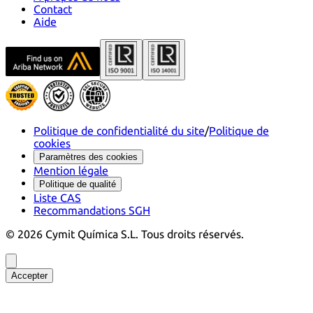
Contact
Aide
Politique de confidentialité du site
/
Politique de
cookies
Paramètres des cookies
Mention légale
Politique de qualité
Liste CAS
Recommandations SGH
©
2026
Cymit Química S.L.
Tous droits réservés.
Accepter