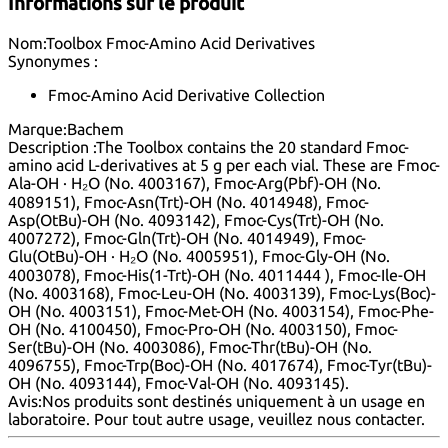
Informations sur le produit
Nom:
Toolbox Fmoc-Amino Acid Derivatives
Synonymes :
Fmoc-Amino Acid Derivative Collection
Marque:
Bachem
Description :
The Toolbox contains the 20 standard Fmoc-
amino acid L-derivatives at 5 g per each vial. These are Fmoc-
Ala-OH · H₂O (No. 4003167), Fmoc-Arg(Pbf)-OH (No.
4089151), Fmoc-Asn(Trt)-OH (No. 4014948), Fmoc-
Asp(OtBu)-OH (No. 4093142), Fmoc-Cys(Trt)-OH (No.
4007272), Fmoc-Gln(Trt)-OH (No. 4014949), Fmoc-
Glu(OtBu)-OH · H₂O (No. 4005951), Fmoc-Gly-OH (No.
4003078), Fmoc-His(1-Trt)-OH (No. 4011444 ), Fmoc-Ile-OH
(No. 4003168), Fmoc-Leu-OH (No. 4003139), Fmoc-Lys(Boc)-
OH (No. 4003151), Fmoc-Met-OH (No. 4003154), Fmoc-Phe-
OH (No. 4100450), Fmoc-Pro-OH (No. 4003150), Fmoc-
Ser(tBu)-OH (No. 4003086), Fmoc-Thr(tBu)-OH (No.
4096755), Fmoc-Trp(Boc)-OH (No. 4017674), Fmoc-Tyr(tBu)-
OH (No. 4093144), Fmoc-Val-OH (No. 4093145).
Avis:
Nos produits sont destinés uniquement à un usage en
laboratoire. Pour tout autre usage, veuillez nous
contacter
.