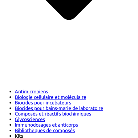
Antimicrobiens
Biologie cellulaire et moléculaire
Biocides pour incubateurs
Biocides pour bains-marie de laboratoire
Composés et réactifs biochimiques
Glycosciences
Immunodosages et anticorps
Bibliothèques de composés
Kits