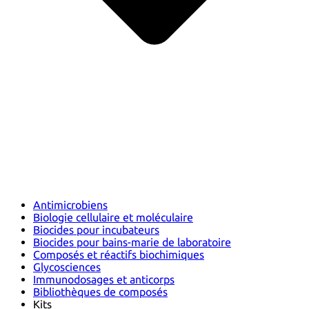
Antimicrobiens
Biologie cellulaire et moléculaire
Biocides pour incubateurs
Biocides pour bains-marie de laboratoire
Composés et réactifs biochimiques
Glycosciences
Immunodosages et anticorps
Bibliothèques de composés
Kits