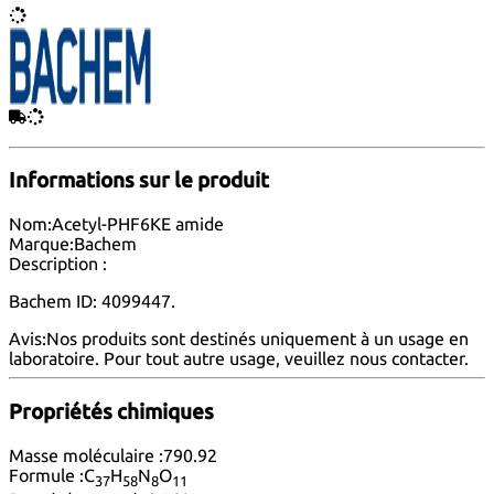
Informations sur le produit
Nom:
Acetyl-PHF6KE amide
Marque:
Bachem
Description :
Bachem ID: 4099447.
Avis:
Nos produits sont destinés uniquement à un usage en
laboratoire. Pour tout autre usage, veuillez nous
contacter
.
Propriétés chimiques
Masse moléculaire :
790.92
Formule :
C
H
N
O
37
58
8
11