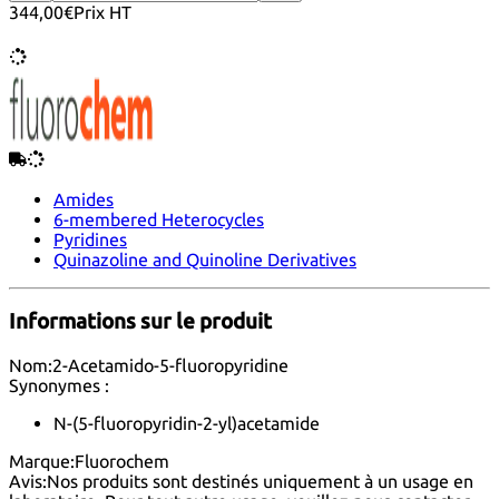
344,00€
Prix HT
Amides
6-membered Heterocycles
Pyridines
Quinazoline and Quinoline Derivatives
Informations sur le produit
Nom:
2-Acetamido-5-fluoropyridine
Synonymes :
N-(5-fluoropyridin-2-yl)acetamide
Marque:
Fluorochem
Avis:
Nos produits sont destinés uniquement à un usage en