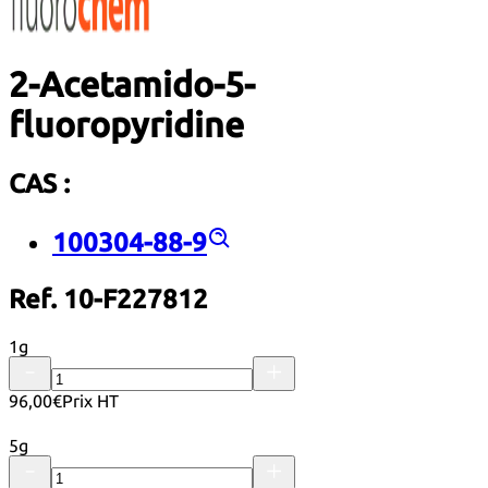
2-Acetamido-5-
fluoropyridine
CAS :
100304-88-9
Ref. 10-F227812
1g
96,00€
Prix HT
5g