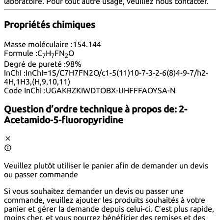
laboratoire. Pour tout autre usage, veuillez nous
contacter
.
Propriétés chimiques
Masse moléculaire :
154.144
Formule :
C
H
FN
O
7
7
2
Degré de pureté :
98%
InChI :
InChI=1S/C7H7FN2O/c1-5(11)10-7-3-2-6(8)4-9-7/h2-
4H,1H3,(H,9,10,11)
Code InChI :
UGAKRZKIWDTOBX-UHFFFAOYSA-N
Question d’ordre technique à propos de:
2-
Acetamido-5-fluoropyridine
Veuillez plutôt utiliser le panier afin de demander un devis
ou passer commande
Si vous souhaitez demander un devis ou passer une
commande, veuillez ajouter les produits souhaités à votre
panier et gérer la demande depuis celui-ci. C’est plus rapide,
moins cher, et vous pourrez bénéficier des remises et des