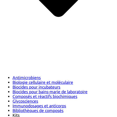
Antimicrobiens
Biologie cellulaire et moléculaire
Biocides pour incubateurs
Biocides pour bains-marie de laboratoire
Composés et réactifs biochimiques
Glycosciences
Immunodosages et anticorps
Bibliothèques de composés
Kits