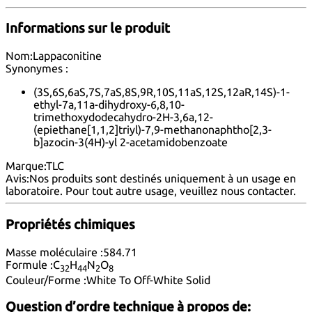
Informations sur le produit
Nom:
Lappaconitine
Synonymes :
(3S,6S,6aS,7S,7aS,8S,9R,10S,11aS,12S,12aR,14S)-1-
ethyl-7a,11a-dihydroxy-6,8,10-
trimethoxydodecahydro-2H-3,6a,12-
(epiethane[1,1,2]triyl)-7,9-methanonaphtho[2,3-
b]azocin-3(4H)-yl 2-acetamidobenzoate
Marque:
TLC
Avis:
Nos produits sont destinés uniquement à un usage en
laboratoire. Pour tout autre usage, veuillez nous
contacter
.
Propriétés chimiques
Masse moléculaire :
584.71
Formule :
C
H
N
O
32
44
2
8
Couleur/Forme :
White To Off-White Solid
Question d’ordre technique à propos de: