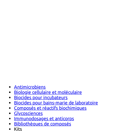
Antimicrobiens
Biologie cellulaire et moléculaire
Biocides pour incubateurs
Biocides pour bains-marie de laboratoire
Composés et réactifs biochimiques
Glycosciences
Immunodosages et anticorps
Bibliothèques de composés
Kits