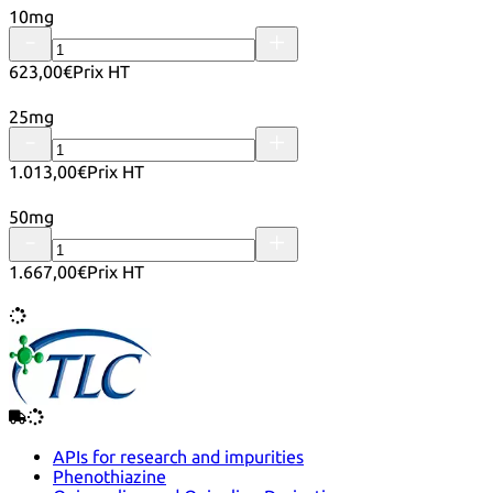
10mg
623,00€
Prix HT
25mg
1.013,00€
Prix HT
50mg
1.667,00€
Prix HT
APIs for research and impurities
Phenothiazine