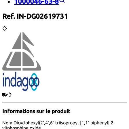
1000046-63-8
Ref. IN-DG02619731
Informations sur le produit
Nom:
Dicyclohexyl(2',4',6'-triisopropyl-[1,1'-biphenyl]-2-
yl)phosphine oxide