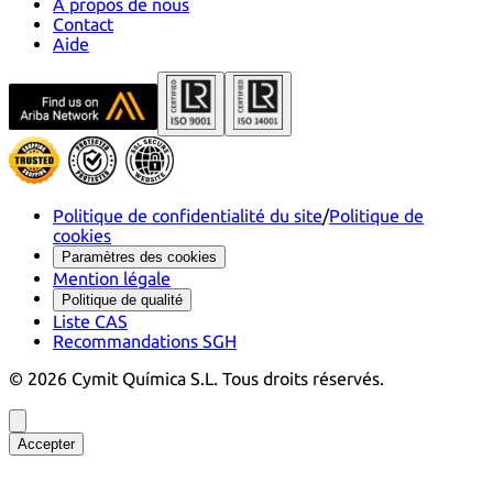
À propos de nous
Contact
Aide
Politique de confidentialité du site
/
Politique de
cookies
Paramètres des cookies
Mention légale
Politique de qualité
Liste CAS
Recommandations SGH
©
2026
Cymit Química S.L.
Tous droits réservés.
Accepter