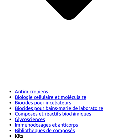
Antimicrobiens
Biologie cellulaire et moléculaire
Biocides pour incubateurs
Biocides pour bains-marie de laboratoire
Composés et réactifs biochimiques
Glycosciences
Immunodosages et anticorps
Bibliothèques de composés
Kits