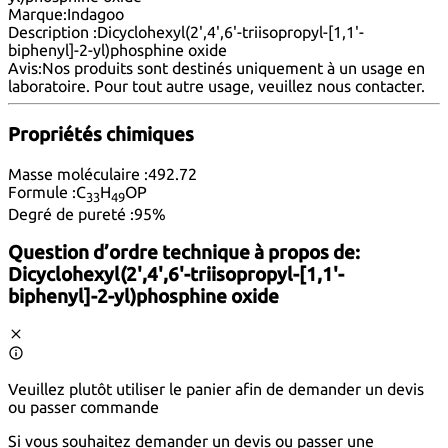
Marque:
Indagoo
Description :
Dicyclohexyl(2',4',6'-triisopropyl-[1,1'-
biphenyl]-2-yl)phosphine oxide
Avis:
Nos produits sont destinés uniquement à un usage en
laboratoire. Pour tout autre usage, veuillez nous
contacter
.
Propriétés chimiques
Masse moléculaire :
492.72
Formule :
C
H
OP
33
49
Degré de pureté :
95%
Question d’ordre technique à propos de:
Dicyclohexyl(2',4',6'-triisopropyl-[1,1'-
biphenyl]-2-yl)phosphine oxide
Veuillez plutôt utiliser le panier afin de demander un devis
ou passer commande
Si vous souhaitez demander un devis ou passer une