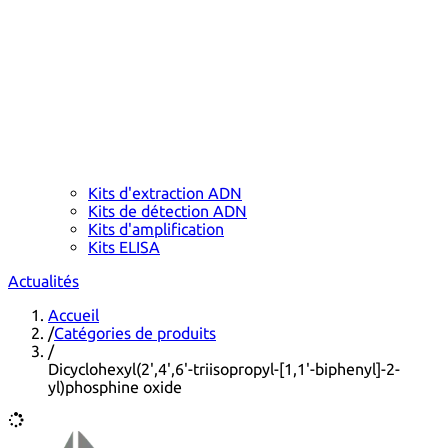
Kits d'extraction ADN
Kits de détection ADN
Kits d'amplification
Kits ELISA
Actualités
Accueil
/
Catégories de produits
/
Dicyclohexyl(2',4',6'-triisopropyl-[1,1'-biphenyl]-2-
yl)phosphine oxide