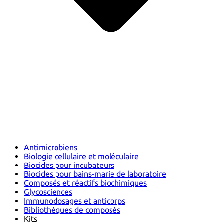
Antimicrobiens
Biologie cellulaire et moléculaire
Biocides pour incubateurs
Biocides pour bains-marie de laboratoire
Composés et réactifs biochimiques
Glycosciences
Immunodosages et anticorps
Bibliothèques de composés
Kits