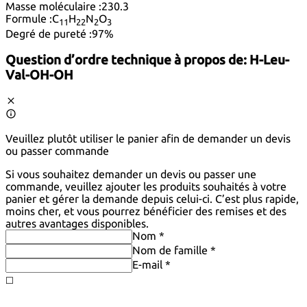
Masse moléculaire :
230.3
Formule :
C
H
N
O
11
22
2
3
Degré de pureté :
97%
Question d’ordre technique à propos de:
H-Leu-
Val-OH-OH
Veuillez plutôt utiliser le panier afin de demander un devis
ou passer commande
Si vous souhaitez demander un devis ou passer une
commande, veuillez ajouter les produits souhaités à votre
panier et gérer la demande depuis celui-ci. C’est plus rapide,
moins cher, et vous pourrez bénéficier des remises et des
autres avantages disponibles.
Nom *
Nom de famille *
E-mail *
◻️