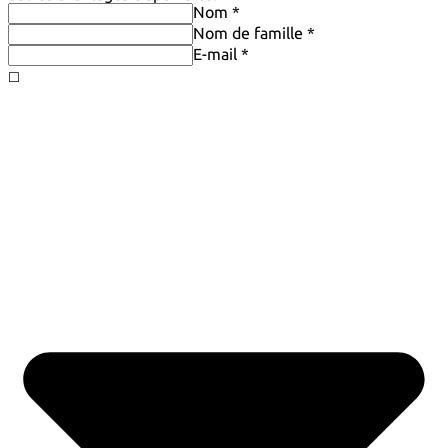
Nom *
Nom de famille *
E-mail *
◻️