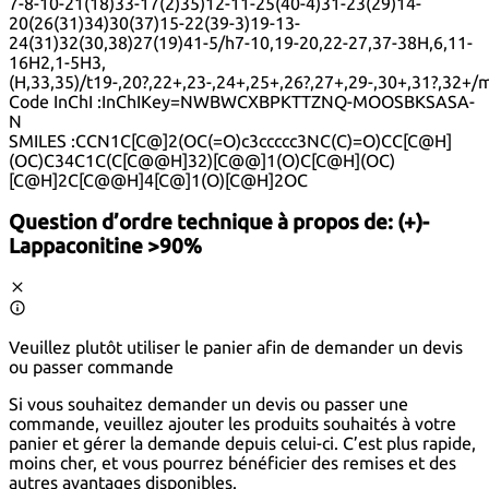
7-8-10-21(18)33-17(2)35)12-11-25(40-4)31-23(29)14-
20(26(31)34)30(37)15-22(39-3)19-13-
24(31)32(30,38)27(19)41-5/h7-10,19-20,22-27,37-38H,6,11-
16H2,1-5H3,
(H,33,35)/t19-,20?,22+,23-,24+,25+,26?,27+,29-,30+,31?,32+/
Code InChI :
InChIKey=NWBWCXBPKTTZNQ-MOOSBKSASA-
N
SMILES :
CCN1C[C@]2(OC(=O)c3ccccc3NC(C)=O)CC[C@H]
(OC)C34C1C(C[C@@H]32)[C@@]1(O)C[C@H](OC)
[C@H]2C[C@@H]4[C@]1(O)[C@H]2OC
Question d’ordre technique à propos de:
(+)-
Lappaconitine >90%
Veuillez plutôt utiliser le panier afin de demander un devis
ou passer commande
Si vous souhaitez demander un devis ou passer une
commande, veuillez ajouter les produits souhaités à votre
panier et gérer la demande depuis celui-ci. C’est plus rapide,
moins cher, et vous pourrez bénéficier des remises et des
autres avantages disponibles.