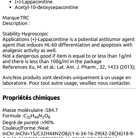
(+)-Lappaconitine
Acetyl-10-deoxysepaconitine
Marque:
TRC
Description :
Stability Hygroscopic
Applications (+)-Lappaconitine is a potential antitumor agent
agent that induces HL-60 differentiation and apoptosis with
analgesic activity as well.
Not a dangerous good if item is equal to or less than 1g/ml
and there is less than 100g/ml in the package
References Xu, M. et al.: Lat. Am. J. Pharm., 32, 1433 (2013);
Avis:
Nos produits sont destinés uniquement à un usage en
laboratoire. Pour tout autre usage, veuillez nous
contacter
.
Propriétés chimiques
Masse moléculaire :
584.7
Formule :
C
H
N
O
32
44
2
8
Degré de pureté :
>90%
Couleur/Forme :
Neat
InChI :
InChI=1S/C32H44N2O8/c1-6-34-16-29(42-28(36)18-9-