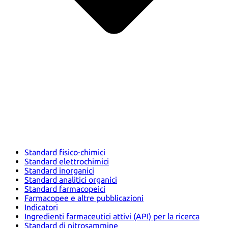
Standard fisico-chimici
Standard elettrochimici
Standard inorganici
Standard analitici organici
Standard farmacopeici
Farmacopee e altre pubblicazioni
Indicatori
Ingredienti farmaceutici attivi (API) per la ricerca
Standard di nitrosammine