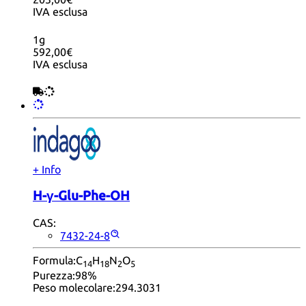
IVA esclusa
1g
592,00€
IVA esclusa
+ Info
H-γ-Glu-Phe-OH
CAS:
7432-24-8
Formula:
C
H
N
O
14
18
2
5
Purezza:
98%
Peso molecolare:
294.3031