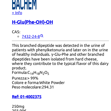
+ Info
H-Glu(Phe-OH)-OH
CAS:
7432-24-8
This branched dipeptide was detected in the urine of
patients with phenylketonuria and later on in the urine
of healthy individuals. γ-Glu-Phe and other branched
dipeptides have been isolated from hard cheese,
where they contribute to the typical flavor of this dairy
product.
Formula:
C
H
N
O
14
18
2
5
Purezza:
> 99%
Colore e forma:
White Powder
Peso molecolare:
294.31
Ref:
01-4002375
250mg
203,00€