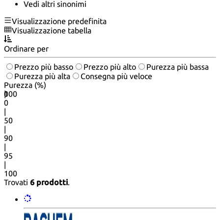
Vedi altri sinonimi
Visualizzazione predefinita
Visualizzazione tabella
Ordinare per
Prezzo più basso
Prezzo più alto
Purezza più bassa
Purezza più alta
Consegna più veloce
Purezza (%)
0
100
|
0
|
50
|
90
|
95
|
100
Trovati
6 prodotti
.