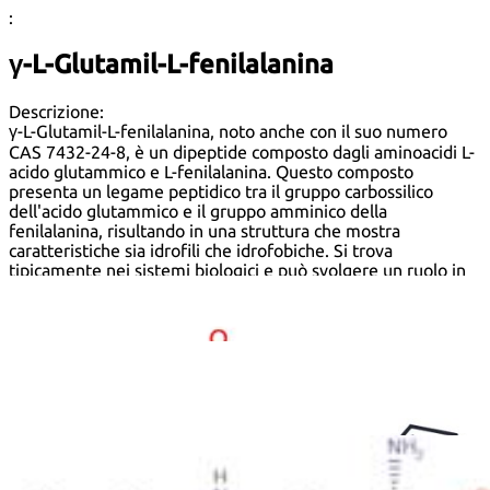
:
γ-L-Glutamil-L-fenilalanina
Descrizione:
γ-L-Glutamil-L-fenilalanina, noto anche con il suo numero
CAS 7432-24-8, è un dipeptide composto dagli aminoacidi L-
acido glutammico e L-fenilalanina. Questo composto
presenta un legame peptidico tra il gruppo carbossilico
dell'acido glutammico e il gruppo amminico della
fenilalanina, risultando in una struttura che mostra
caratteristiche sia idrofili che idrofobiche. Si trova
tipicamente nei sistemi biologici e può svolgere un ruolo in
vari processi metabolici. La presenza del moiety di acido
glutammico contribuisce al suo possibile coinvolgimento
nella neurotrasmissione e nella segnalazione cellulare,
mentre il componente fenilalanina può influenzare la sintesi
e la funzione delle proteine. γ-L-Glutamil-L-fenilalanina è
solubile in acqua, caratteristica di molti peptidi, e la sua
stabilità può essere influenzata da pH e temperatura.
Questo composto può anche essere di interesse in
applicazioni farmaceutiche e nutrizionali, in particolare nel
contesto di terapie basate su peptidi e integratori alimentari.
Formula:
C
H
N
O