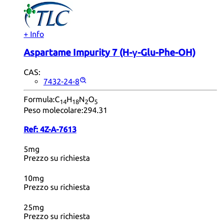
+ Info
Aspartame Impurity 7 (H-γ-Glu-Phe-OH)
CAS:
7432-24-8
Formula:
C
H
N
O
14
18
2
5
Peso molecolare:
294.31
Ref:
4Z-A-7613
5mg
Prezzo su richiesta
10mg
Prezzo su richiesta
25mg
Prezzo su richiesta