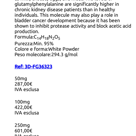
glutamylphenylalanine are significantly higher in
chronic kidney disease patients than in healthy
individuals. This molecule may also play a role in
bladder cancer development because it has been
shown to inhibit protease activity and block acetic acid
production.
Formula:
C
H
N
O
14
18
2
5
Purezza:
Min. 95%
Colore e forma:
White Powder
Peso molecolare:
294.3 g/mol
Ref:
3D-FG36323
50mg
287,00€
IVA esclusa
100mg
422,00€
IVA esclusa
250mg
601,00€
IVA esclusa