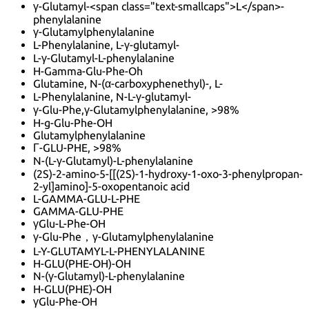
γ-Glutamyl-<span class="text-smallcaps">L</span>-
phenylalanine
γ-Glutamylphenylalanine
L-Phenylalanine, L-γ-glutamyl-
L-γ-Glutamyl-L-phenylalanine
H-Gamma-Glu-Phe-Oh
Glutamine, N-(α-carboxyphenethyl)-, L-
L-Phenylalanine, N-L-γ-glutamyl-
γ-Glu-Phe,γ-Glutamylphenylalanine, >98%
H-g-Glu-Phe-OH
Glutamylphenylalanine
Γ-GLU-PHE, >98%
N-(L-γ-Glutamyl)-L-phenylalanine
(2S)-2-amino-5-[[(2S)-1-hydroxy-1-oxo-3-phenylpropan-
2-yl]amino]-5-oxopentanoic acid
L-GAMMA-GLU-L-PHE
GAMMA-GLU-PHE
γGlu-L-Phe-OH
γ-Glu-Phe，γ-Glutamylphenylalanine
L-Y-GLUTAMYL-L-PHENYLALANINE
H-GLU(PHE-OH)-OH
N-(γ-Glutamyl)-L-phenylalanine
H-GLU(PHE)-OH
γGlu-Phe-OH