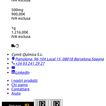
500mg
900,00€
IVA esclusa
1g
1.216,00€
IVA esclusa
Cymit Química S.L.
Pamplona, 96-104 Local 15, 08018 Barcelona
Spagna
+34 93 241 29 27
LinkedIn
I nostri prodotti
Chi siamo
Contattare
Aiuto