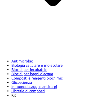
Antimicrobici
Biologia cellulare e molecolare
Biocidi per incubatrici
Biocidi per bagni d'acqua
Composti e reagenti biochimici
Glicoscienza
Immunodosaggi e anticorpi
Librerie di composti
Kit