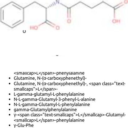
14
18
2
5
InChI:
InChI=1/C14H18N2O5/c15-10(13(18)19)6-7-12(17)16-
11(14(20)21)8-9-4-2-1-3-5-9/h1-5,10-11H,6-8,15H2,(H,16,17)
(H,18,19)(H,20,21)/t10-,11-/m0/s1
InChI key:
InChIKey=XHHOHZPNYFQJKL-QWRGUYRKSA-N
SMILES:
C([C@H](NC(CC[C@@H]
(C(O)=O)N)=O)C(O)=O)C1=CC=CC=C1
Sinonimi:
<span class="text-smallcaps">L</smallcap>-
Phenylalanine, <smallcap>L</span>-γ-glutamyl-
<span class="text-smallcaps">L</smallcap>-
Phenylalanine, N-<smallcap>L</span>-γ-glutamyl-
<span class="text-smallcaps">L</smallcap>-γ-Glutamyl-
<smallcap>L</span>-phenylalanine
Glutamine, N-(α-carboxyphenethyl)-
Glutamine, N-(α-carboxyphenethyl)-, <span class="text-
smallcaps">L</span>-
L-gamma-glutamyl-L-phenylalanine
N-L-gamma-Glutamyl-3-phenyl-L-alanine
N-L-gamma-Glutamyl-L-phenylalanine
gamma-Glutamylphenylalanine
γ-<span class="text-smallcaps">L</smallcap>-Glutamyl-
<smallcap>L</span>-phenylalanine
γ-Glu-Phe