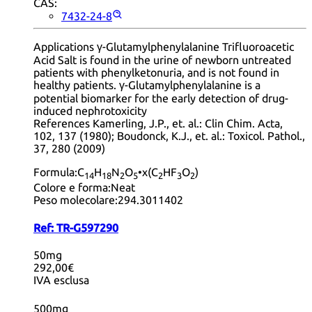
CAS:
7432-24-8
Applications γ-Glutamylphenylalanine Trifluoroacetic
Acid Salt is found in the urine of newborn untreated
patients with phenylketonuria, and is not found in
healthy patients. γ-Glutamylphenylalanine is a
potential biomarker for the early detection of drug-
induced nephrotoxicity
References Kamerling, J.P., et. al.: Clin Chim. Acta,
102, 137 (1980); Boudonck, K.J., et. al.: Toxicol. Pathol.,
37, 280 (2009)
Formula:
C
H
N
O
•x(C
HF
O
)
14
18
2
5
2
3
2
Colore e forma:
Neat
Peso molecolare:
294.3011402
Ref:
TR-G597290
50mg
292,00€
IVA esclusa
500mg