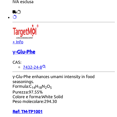
IVA esclusa
+ Info
γ-Glu-Phe
CAS:
7432-24-8
γ-Glu-Phe enhances umami intensity in food
seasonings.
Formula:
C
H
N
O
14
18
2
5
Purezza:
97.55%
Colore e forma:
White Solid
Peso molecolare:
294.30
Ref:
TM-TP1001