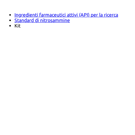
Farmacopee e altre pubblicazioni
Indicatori
Ingredienti farmaceutici attivi (API) per la ricerca
Standard di nitrosammine
Kit