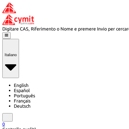
Digitare CAS, Riferimento o Nome e premere Invio per cercar
Italiano
English
Español
Português
Français
Deutsch
0