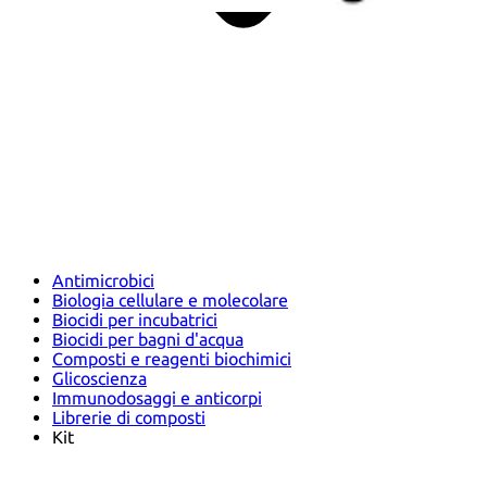
Antimicrobici
Biologia cellulare e molecolare
Biocidi per incubatrici
Biocidi per bagni d'acqua
Composti e reagenti biochimici
Glicoscienza
Immunodosaggi e anticorpi
Librerie di composti
Kit