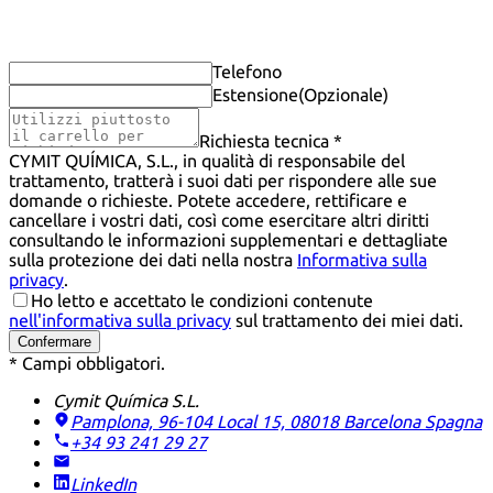
Telefono
Estensione
(Opzionale)
Richiesta tecnica *
CYMIT QUÍMICA, S.L., in qualità di responsabile del
trattamento, tratterà i suoi dati per rispondere alle sue
domande o richieste. Potete accedere, rettificare e
cancellare i vostri dati, così come esercitare altri diritti
consultando le informazioni supplementari e dettagliate
sulla protezione dei dati nella nostra
Informativa sulla
privacy
.
Ho letto e accettato le condizioni contenute
nell'informativa sulla privacy
sul trattamento dei miei dati.
Confermare
* Campi obbligatori.
Cymit Química S.L.
Pamplona, 96-104 Local 15, 08018 Barcelona
Spagna
+34 93 241 29 27
LinkedIn