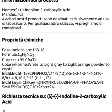
Informazioni sul prodotto
Nome:
(S)-(-)-Indoline-2-carboxylic Acid
Marchio:
TCI
Avviso:
I nostri prodotti sono destinati esclusivamente ad uso
di laboratorio. Per qualsiasi altro utilizzo, vi preghiamo di
contattarci
.
Proprietà chimiche
Peso molecolare:
163.18
Formula:
C
H
NO
9
9
2
Purezza:
>95.0%(T)
Colore/Forma:
White to Light gray to Light orange powder to
crystal
InChI:
InChI=1S/C9H9NO2/c11-9(12)8-5-6-3-1-2-4-7(6)10-
8/h1-4,8,10H,5H2,(H,11,12)
InChI key:
InChIKey=QNRXNRGSOJZINA-UHFFFAOYSA-N
SMILES:
O=C(O)C1Cc2ccccc2N1
Richiesta tecnica su:
(S)-(-)-Indoline-2-carboxylic
Acid