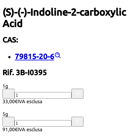
(S)-(-)-Indoline-2-carboxylic
Acid
CAS:
79815-20-6
Rif. 3B-I0395
1g
33,00€
IVA esclusa
5g
91,00€
IVA esclusa