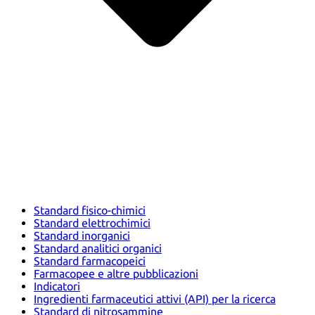
Standard fisico-chimici
Standard elettrochimici
Standard inorganici
Standard analitici organici
Standard farmacopeici
Farmacopee e altre pubblicazioni
Indicatori
Ingredienti farmaceutici attivi (API) per la ricerca
Standard di nitrosammine