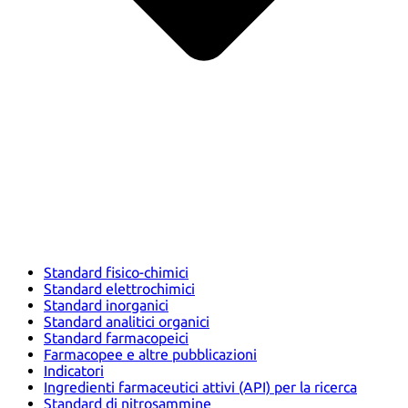
Standard fisico-chimici
Standard elettrochimici
Standard inorganici
Standard analitici organici
Standard farmacopeici
Farmacopee e altre pubblicazioni
Indicatori
Ingredienti farmaceutici attivi (API) per la ricerca
Standard di nitrosammine