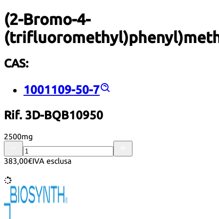
(2-Bromo-4-
(trifluoromethyl)phenyl)me
CAS:
1001109-50-7
Rif. 3D-BQB10950
2500mg
383,00€
IVA esclusa