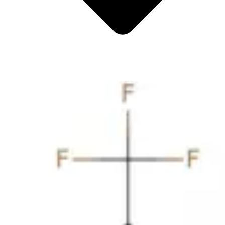
Metalli
Metalloide
Metalli di transizione interni
Catalizzatori
Tensioattivi e detergenti
Indicatori
Chimica supramolecolare
Nanomateriali
Life science