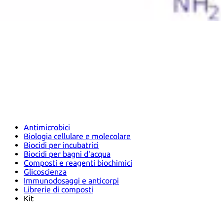
Antimicrobici
Biologia cellulare e molecolare
Biocidi per incubatrici
Biocidi per bagni d'acqua
Composti e reagenti biochimici
Glicoscienza
Immunodosaggi e anticorpi
Librerie di composti
Kit