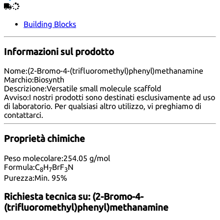
Building Blocks
Informazioni sul prodotto
Nome:
(2-Bromo-4-(trifluoromethyl)phenyl)methanamine
Marchio:
Biosynth
Descrizione:
Versatile small molecule scaffold
Avviso:
I nostri prodotti sono destinati esclusivamente ad uso
di laboratorio. Per qualsiasi altro utilizzo, vi preghiamo di
contattarci
.
Proprietà chimiche
Peso molecolare:
254.05 g/mol
Formula:
C
H
BrF
N
8
7
3
Purezza:
Min. 95%
Richiesta tecnica su:
(2-Bromo-4-
(trifluoromethyl)phenyl)methanamine