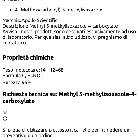
4-(Methoxycarbonyl)-5-methylisoxazole
Marchio:
Apollo Scientific
Descrizione:
Methyl 5-methylisoxazole-4-carboxylate
Avviso:
I nostri prodotti sono destinati esclusivamente ad uso
di laboratorio. Per qualsiasi altro utilizzo, vi preghiamo di
contattarci
.
Proprietà chimiche
Peso molecolare:
141.12468
Formula:
C
H
NO
6
7
3
Purezza:
95%
Richiesta tecnica su:
Methyl 5-methylisoxazole-4-
carboxylate
Si prega di utilizzare piuttosto il carrello per richiedere un
preventivo o un ordine