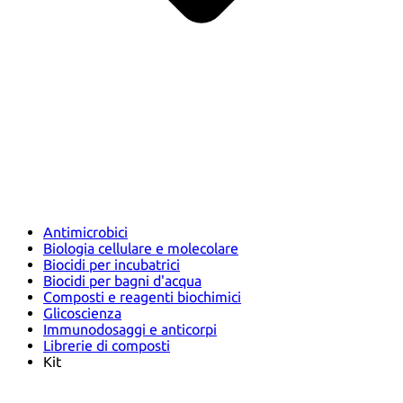
Antimicrobici
Biologia cellulare e molecolare
Biocidi per incubatrici
Biocidi per bagni d'acqua
Composti e reagenti biochimici
Glicoscienza
Immunodosaggi e anticorpi
Librerie di composti
Kit