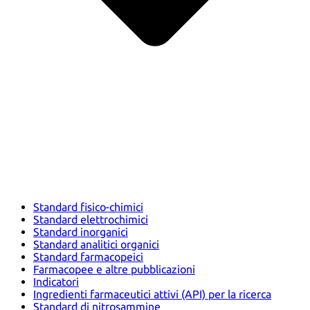
Standard fisico-chimici
Standard elettrochimici
Standard inorganici
Standard analitici organici
Standard farmacopeici
Farmacopee e altre pubblicazioni
Indicatori
Ingredienti farmaceutici attivi (API) per la ricerca
Standard di nitrosammine