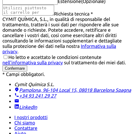
Estensione
(Opzionale)
Richiesta tecnica *
CYMIT QUÍMICA, S.L., in qualità di responsabile del
trattamento, tratterà i suoi dati per rispondere alle sue
domande o richieste. Potete accedere, rettificare e
cancellare i vostri dati, così come esercitare altri diritti
consultando le informazioni supplementari e dettagliate
sulla protezione dei dati nella nostra
Informativa sulla
privacy
.
Ho letto e accettato le condizioni contenute
nell'informativa sulla privacy
sul trattamento dei miei dati.
Confermare
* Campi obbligatori.
Cymit Química S.L.
Pamplona, 96-104 Local 15, 08018 Barcelona
Spagna
+34 93 241 29 27
LinkedIn
I nostri prodotti
Chi siamo
Contattare
Aiuto