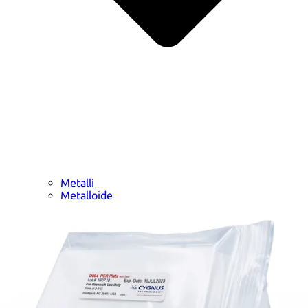
Metalli
Metalloide
Metalli di transizione interni
Catalizzatori
Tensioattivi e detergenti
Indicatori
Chimica supramolecolare
Nanomateriali
Life science