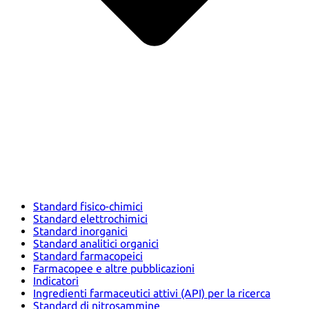
Standard fisico-chimici
Standard elettrochimici
Standard inorganici
Standard analitici organici
Standard farmacopeici
Farmacopee e altre pubblicazioni
Indicatori
Ingredienti farmaceutici attivi (API) per la ricerca
Standard di nitrosammine