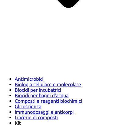
Antimicrobici
Biologia cellulare e molecolare
Biocidi per incubatrici
Biocidi per bagni d'acqua
Composti e reagenti biochimici
Glicoscienza
Immunodosaggi e anticorpi
Librerie di composti
Kit