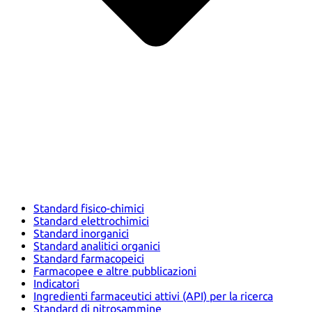
Standard fisico-chimici
Standard elettrochimici
Standard inorganici
Standard analitici organici
Standard farmacopeici
Farmacopee e altre pubblicazioni
Indicatori
Ingredienti farmaceutici attivi (API) per la ricerca
Standard di nitrosammine