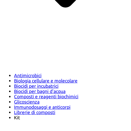
Antimicrobici
Biologia cellulare e molecolare
Biocidi per incubatrici
Biocidi per bagni d'acqua
Composti e reagenti biochimici
Glicoscienza
Immunodosaggi e anticorpi
Librerie di composti
Kit