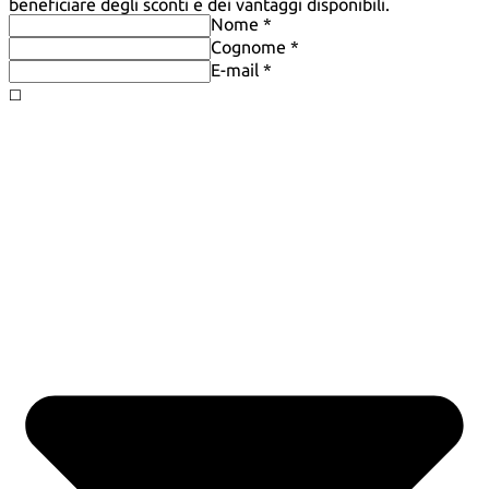
beneficiare degli sconti e dei vantaggi disponibili.
Nome *
Cognome *
E-mail *
◻️