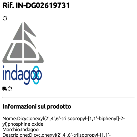
Rif. IN-DG02619731
Informazioni sul prodotto
Nome:
Dicyclohexyl(2',4',6'-triisopropyl-[1,1'-biphenyl]-2-
yl)phosphine oxide
Marchio:
Indagoo
Descrizione:
Dicyclohexyl(2',4',6'-triisopropyl-[1,1'-