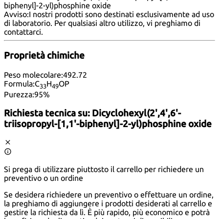
biphenyl]-2-yl)phosphine oxide
Avviso:
I nostri prodotti sono destinati esclusivamente ad uso
di laboratorio. Per qualsiasi altro utilizzo, vi preghiamo di
contattarci
.
Proprietà chimiche
Peso molecolare:
492.72
Formula:
C
H
OP
33
49
Purezza:
95%
Richiesta tecnica su:
Dicyclohexyl(2',4',6'-
triisopropyl-[1,1'-biphenyl]-2-yl)phosphine oxide
Si prega di utilizzare piuttosto il carrello per richiedere un
preventivo o un ordine
Se desidera richiedere un preventivo o effettuare un ordine,
la preghiamo di aggiungere i prodotti desiderati al carrello e
gestire la richiesta da lì. È più rapido, più economico e potrà