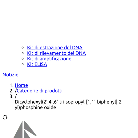
Kit di estrazione del DNA
Kit di rilevamento del DNA
Kit di amplificazione
Kit ELISA
Notizie
Home
/
Categorie di prodotti
/
Dicyclohexyl(2',4',6'-triisopropyl-[1,1'-biphenyl]-2-
yl)phosphine oxide