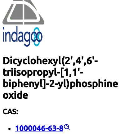
Dicyclohexyl(2',4',6'-
triisopropyl-[1,1'-
biphenyl]-2-yl)phosphine
oxide
CAS:
1000046-63-8