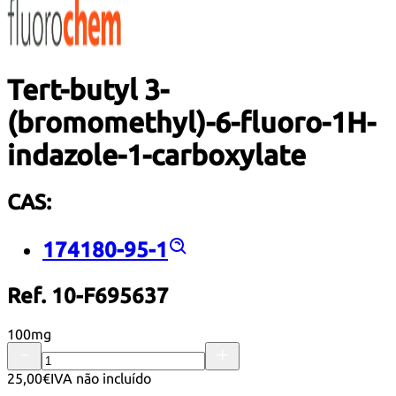
Tert-butyl 3-
(bromomethyl)-6-fluoro-1H-
indazole-1-carboxylate
CAS:
174180-95-1
Ref. 10-F695637
100mg
25,00€
IVA não incluído