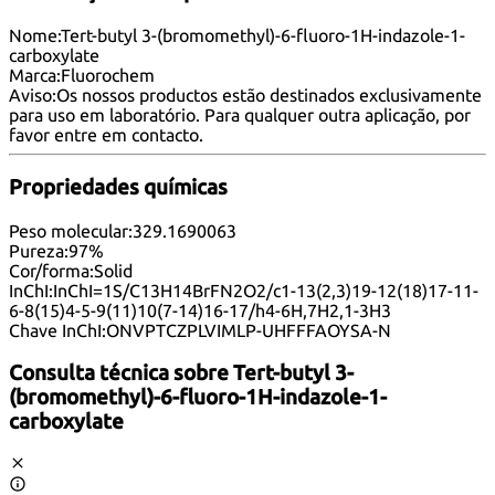
Nome:
Tert-butyl 3-(bromomethyl)-6-fluoro-1H-indazole-1-
carboxylate
Marca:
Fluorochem
Aviso:
Os nossos productos estão destinados exclusivamente
para uso em laboratório. Para qualquer outra aplicação, por
favor
entre em contacto
.
Propriedades químicas
Peso molecular:
329.1690063
Pureza:
97%
Cor/forma:
Solid
InChI:
InChI=1S/C13H14BrFN2O2/c1-13(2,3)19-12(18)17-11-
6-8(15)4-5-9(11)10(7-14)16-17/h4-6H,7H2,1-3H3
Chave InChI:
ONVPTCZPLVIMLP-UHFFFAOYSA-N
Consulta técnica sobre
Tert-butyl 3-
(bromomethyl)-6-fluoro-1H-indazole-1-
carboxylate