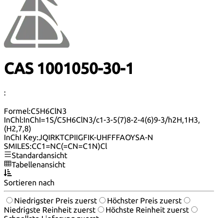
CAS 1001050-30-1
:
Formel:
C5H6ClN3
InChl:
InChI=1S/C5H6ClN3/c1-3-5(7)8-2-4(6)9-3/h2H,1H3,
(H2,7,8)
InChI Key:
JQIRKTCPIIGFIK-UHFFFAOYSA-N
SMILES:
CC1=NC(=CN=C1N)Cl
Standardansicht
Tabellenansicht
Sortieren nach
Niedrigster Preis zuerst
Höchster Preis zuerst
Niedrigste Reinheit zuerst
Höchste Reinheit zuerst