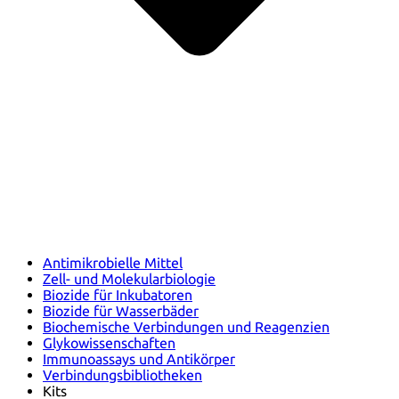
Antimikrobielle Mittel
Zell- und Molekularbiologie
Biozide für Inkubatoren
Biozide für Wasserbäder
Biochemische Verbindungen und Reagenzien
Glykowissenschaften
Immunoassays und Antikörper
Verbindungsbibliotheken
Kits