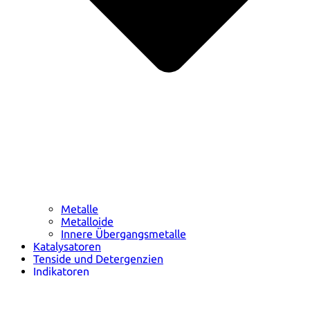
Metalle
Metalloide
Innere Übergangsmetalle
Katalysatoren
Tenside und Detergenzien
Indikatoren
Supramolekulare Chemie
Nanomaterialien