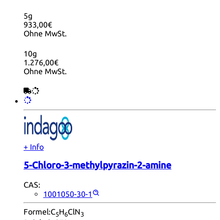
5g
933,00€
Ohne MwSt.
10g
1.276,00€
Ohne MwSt.
+ Info
5-Chloro-3-methylpyrazin-2-amine
CAS:
1001050-30-1
Formel:
C
H
ClN
5
6
3