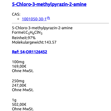
5-Chloro-3-methylpyrazin-2-amine
CAS:
1001050-30-1
5-Chloro-3-methylpyrazin-2-amine
Formel:
C
H
ClN
5
6
3
Reinheit:
97%
Molekulargewicht:
143.57
Ref:
54-OR1126452
100mg
169,00€
Ohne MwSt.
250mg
247,00€
Ohne MwSt.
1g
502,00€
Ohne MwSt.