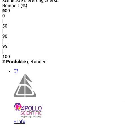
Schnellste Lieferung zuerst
Reinheit (%)
0
100
|
0
|
50
|
90
|
95
|
100
2 Produkte
gefunden.
+ Info