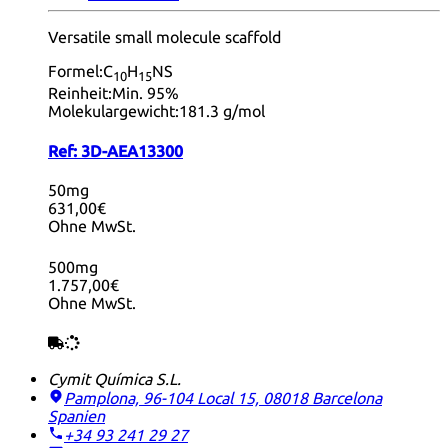
Versatile small molecule scaffold
Formel:
C
H
NS
10
15
Reinheit:
Min. 95%
Molekulargewicht:
181.3 g/mol
Ref:
3D-AEA13300
50mg
631,00€
Ohne MwSt.
500mg
1.757,00€
Ohne MwSt.
Cymit Química S.L.
Pamplona, 96-104 Local 15, 08018 Barcelona
Spanien
+34 93 241 29 27