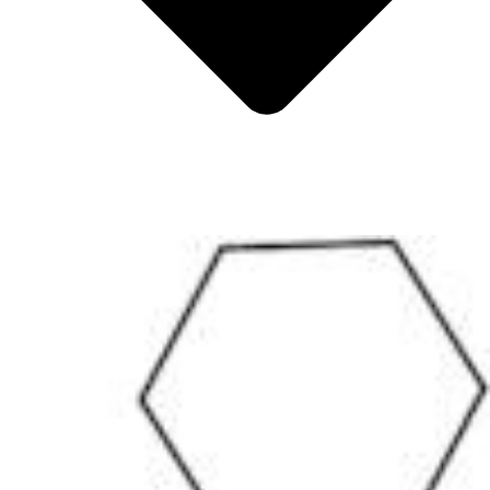
Metalle
Metalloide
Innere Übergangsmetalle
Katalysatoren
Tenside und Detergenzien
Indikatoren
Supramolekulare Chemie
Nanomaterialien