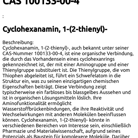
CAS 100133-00-4
:
Cyclohexanamin, 1-(2-thienyl)-
Beschreibung:
Cyclohexanamin, 1-(2-thienyl)-, auch bekannt unter seiner
CAS-Nummer 100133-00-4, ist eine organische Verbindung,
die durch das Vorhandensein eines cyclohexanrings
gekennzeichnet ist, der mit einer Aminogruppe und einer
Thienylgruppe substituiert ist. Die Thienylgruppe, die vom
Thiophen abgeleitet ist, führt ein Schwefelatom in die
Struktur ein, was zu seinen einzigartigen chemischen
Eigenschaften beiträgt. Diese Verbindung zeigt
typischerweise ein farbloses bis blassgelbes Aussehen und
ist in organischen Lösungsmitteln löslich. Ihre
Aminofunktionalität ermöglicht
Wasserstoffbrückenbindungen, die ihre Reaktivität und
Wechselwirkungen mit anderen Molekülen beeinflussen
können. Cyclohexanamin, 1-(2-thienyl)- könnte in
verschiedenen Bereichen von Interesse sein, einschließlich
Pharmazie und Materialwissenschaft, aufgrund seines
Potenzials als Baustein für komplexere Moleküle. Darüber