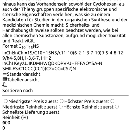
hinaus kann das Vorhandensein sowohl der Cyclohexan- als
auch der Thienylgruppen spezifische elektronische und
sterische Eigenschaften verleihen, was sie zu einem
Kandidaten für Studien in der organischen Synthese und der
medizinischen Chemie macht. Sicherheits- und
Handhabungshinweise sollten beachtet werden, wie bei
allen chemischen Substanzen, aufgrund möglicher Toxizität
und Reaktivität.
Formel:
C
H
NS
10
15
InChl:
InChI=1S/C10H15NS/c11-10(6-2-1-3-7-10)9-5-4-8-12-
9/h4-5,8H,1-3,6-7,11H2
InChI Key:
UJIKDMHWQDKDPV-UHFFFAOYSA-N
SMILES:
C1CCC(CC1)(C2=CC=CS2)N
Standardansicht
Tabellenansicht
Sortieren nach
Niedrigster Preis zuerst
Höchster Preis zuerst
Niedrigste Reinheit zuerst
Höchste Reinheit zuerst
Schnellste Lieferung zuerst
Reinheit (%)
0
100
|
0