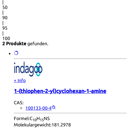
|
50
|
90
|
95
|
100
2 Produkte
gefunden.
+ Info
1-(thiophen-2-yl)cyclohexan-1-amine
CAS:
100133-00-4
Formel:
C
H
NS
10
15
Molekulargewicht:
181.2978