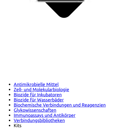
Antimikrobielle Mittel
Zell- und Molekularbiologie
Biozide für Inkubatoren
Biozide für Wasserbäder
Biochemische Verbindungen und Reagenzien
Glykowissenschaften
Immunoassays und Antikörper
Verbindungsbibliotheken
Kits