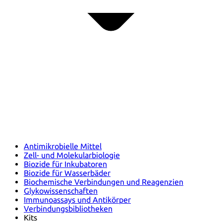
Antimikrobielle Mittel
Zell- und Molekularbiologie
Biozide für Inkubatoren
Biozide für Wasserbäder
Biochemische Verbindungen und Reagenzien
Glykowissenschaften
Immunoassays und Antikörper
Verbindungsbibliotheken
Kits