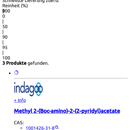
Schnellste Lieferung zuerst
Reinheit (%)
0
100
|
0
|
50
|
90
|
95
|
100
3 Produkte
gefunden.
+ Info
Methyl 2-(Boc-amino)-2-(2-pyridyl)acetate
CAS:
1001426-31-8