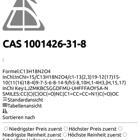
CAS 1001426-31-8
:
Formel:
C13H18N2O4
InChl:
InChI=1S/C13H18N2O4/c1-13(2,3)19-12(17)15-
10(11(16)18-4)9-7-5-6-8-14-9/h5-8,10H,1-4H3,(H,15,17)
InChI Key:
LJZMKBCSGGDFMU-UHFFFAOYSA-N
SMILES:
CC(C)(C)OC(=O)NC(C1=CC=CC=N1)C(=O)OC
Standardansicht
Tabellenansicht
Sortieren nach
Niedrigster Preis zuerst
Höchster Preis zuerst
Niedrigste Reinheit zuerst
Höchste Reinheit zuerst