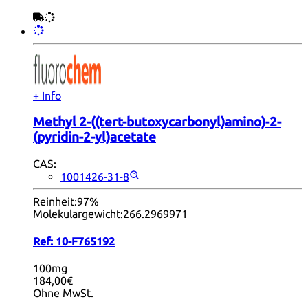
+ Info
Methyl 2-((tert-butoxycarbonyl)amino)-2-
(pyridin-2-yl)acetate
CAS:
1001426-31-8
Reinheit:
97%
Molekulargewicht:
266.2969971
Ref:
10-F765192
100mg
184,00€
Ohne MwSt.