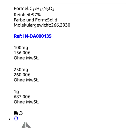
Formel:
C
H
N
O
13
18
2
4
Reinheit:
97%
Farbe und Form:
Solid
Molekulargewicht:
266.2930
Ref:
IN-DA000135
100mg
156,00€
Ohne MwSt.
250mg
260,00€
Ohne MwSt.
1g
687,00€
Ohne MwSt.