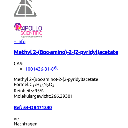
+ Info
Methyl 2-(Boc-amino)-2-(2-pyridyl)acetate
CAS:
1001426-31-8
Methyl 2-(Boc-amino)-2-(2-pyridyl)acetate
Formel:
C
H
N
O
13
18
2
4
Reinheit:
≥95%
Molekulargewicht:
266.29301
Ref:
54-OR471330
ne
Nachfragen