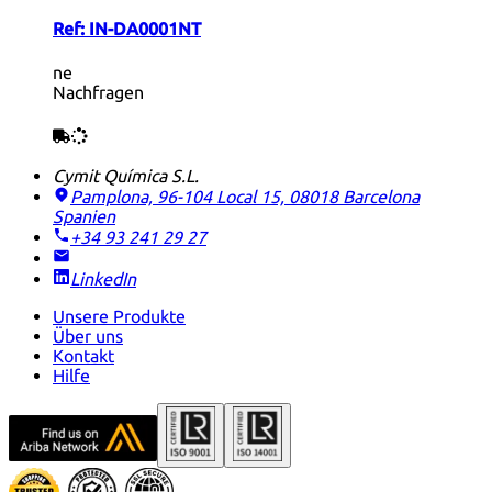
Ref:
IN-DA0001NT
ne
Nachfragen
Cymit Química S.L.
Pamplona, 96-104 Local 15, 08018 Barcelona
Spanien
+34 93 241 29 27
LinkedIn
Unsere Produkte
Über uns
Kontakt
Hilfe