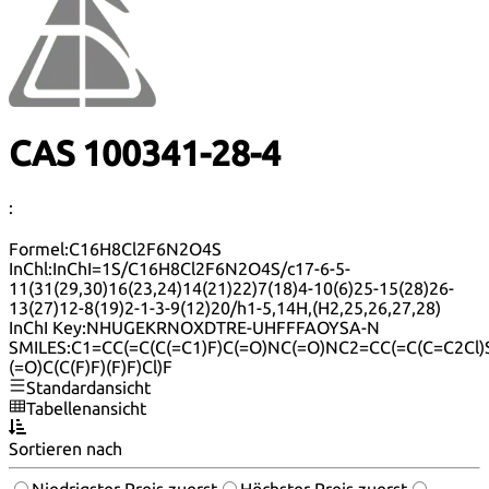
CAS 100341-28-4
:
Formel:
C16H8Cl2F6N2O4S
InChl:
InChI=1S/C16H8Cl2F6N2O4S/c17-6-5-
11(31(29,30)16(23,24)14(21)22)7(18)4-10(6)25-15(28)26-
13(27)12-8(19)2-1-3-9(12)20/h1-5,14H,(H2,25,26,27,28)
InChI Key:
NHUGEKRNOXDTRE-UHFFFAOYSA-N
SMILES:
C1=CC(=C(C(=C1)F)C(=O)NC(=O)NC2=CC(=C(C=C2Cl)
(=O)C(C(F)F)(F)F)Cl)F
Standardansicht
Tabellenansicht
Sortieren nach
Niedrigster Preis zuerst
Höchster Preis zuerst