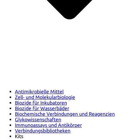
Antimikrobielle Mittel
Zell- und Molekularbiologie
Biozide für Inkubatoren
Biozide für Wasserbäder
Biochemische Verbindungen und Reagenzien
Glykowissenschaften
Immunoassays und Antikörper
Verbindungsbibliotheken
Kits