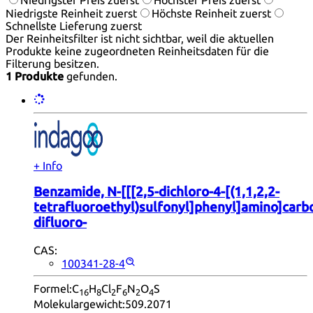
Niedrigste Reinheit zuerst
Höchste Reinheit zuerst
Schnellste Lieferung zuerst
Der Reinheitsfilter ist nicht sichtbar, weil die aktuellen
Produkte keine zugeordneten Reinheitsdaten für die
Filterung besitzen.
1 Produkte
gefunden.
+ Info
Benzamide, N-[[[2,5-dichloro-4-[(1,1,2,2-
tetrafluoroethyl)sulfonyl]phenyl]amino]carbo
difluoro-
CAS:
100341-28-4
Formel:
C
H
Cl
F
N
O
S
16
8
2
6
2
4
Molekulargewicht:
509.2071