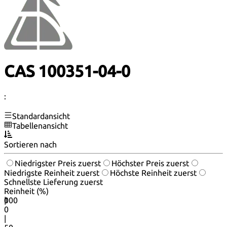
CAS 100351-04-0
:
Standardansicht
Tabellenansicht
Sortieren nach
Niedrigster Preis zuerst
Höchster Preis zuerst
Niedrigste Reinheit zuerst
Höchste Reinheit zuerst
Schnellste Lieferung zuerst
Reinheit (%)
0
100
|
0
|