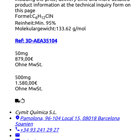
product information at the technical inquiry form on
this page
Formel:
C
H
ClN
6
12
Reinheit:
Min. 95%
Molekulargewicht:
133.62 g/mol
Ref:
3D-AEA35104
50mg
879,00€
Ohne MwSt.
500mg
1.580,00€
Ohne MwSt.
Cymit Química S.L.
Pamplona, 96-104 Local 15, 08018 Barcelona
Spanien
+34 93 241 29 27