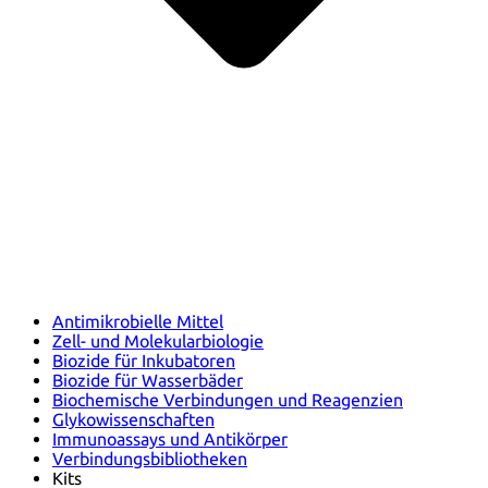
Antimikrobielle Mittel
Zell- und Molekularbiologie
Biozide für Inkubatoren
Biozide für Wasserbäder
Biochemische Verbindungen und Reagenzien
Glykowissenschaften
Immunoassays und Antikörper
Verbindungsbibliotheken
Kits