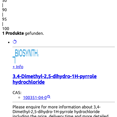
50
|
90
|
95
|
100
1 Produkte
gefunden.
+ Info
3,4-Dimethyl-2,5-dihydro-1H-pyrrole
hydrochloride
CAS:
100351-04-0
Please enquire for more information about 3,4-
Dimethyl-2,5-dihydro-1H-pyrrole hydrochloride
including the price, delivery time and more detailed