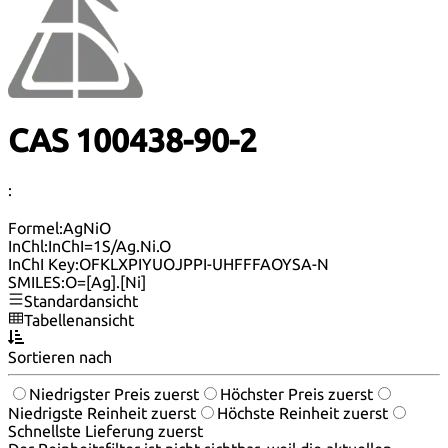
CAS 100438-90-2
:
Formel:
AgNiO
InChl:
InChI=1S/Ag.Ni.O
InChI Key:
OFKLXPIYUOJPPI-UHFFFAOYSA-N
SMILES:
O=[Ag].[Ni]
Standardansicht
Tabellenansicht
Sortieren nach
Niedrigster Preis zuerst
Höchster Preis zuerst
Niedrigste Reinheit zuerst
Höchste Reinheit zuerst
Schnellste Lieferung zuerst