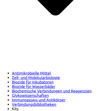
Antimikrobielle Mittel
Zell- und Molekularbiologie
Biozide für Inkubatoren
Biozide für Wasserbäder
Biochemische Verbindungen und Reagenzien
Glykowissenschaften
Immunoassays und Antikörper
Verbindungsbibliotheken
Kits