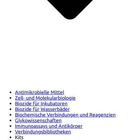
Antimikrobielle Mittel
Zell- und Molekularbiologie
Biozide für Inkubatoren
Biozide für Wasserbäder
Biochemische Verbindungen und Reagenzien
Glykowissenschaften
Immunoassays und Antikörper
Verbindungsbibliotheken
Kits