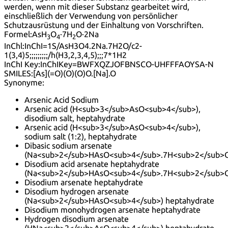
werden, wenn mit dieser Substanz gearbeitet wird,
einschließlich der Verwendung von persönlicher
Schutzausrüstung und der Einhaltung von Vorschriften.
Formel:
AsH
O
·7H
O·2Na
3
4
2
InChl:
InChI=1S/AsH3O4.2Na.7H2O/c2-
1(3,4)5;;;;;;;;;/h(H3,2,3,4,5);;;7*1H2
InChI Key:
InChIKey=BWFXQZJOFBNSCO-UHFFFAOYSA-N
SMILES:
[As](=O)(O)(O)O.[Na].O
Synonyme:
Arsenic Acid Sodium
Arsenic acid (H<sub>3</sub>AsO<sub>4</sub>),
disodium salt, heptahydrate
Arsenic acid (H<sub>3</sub>AsO<sub>4</sub>),
sodium salt (1:2), heptahydrate
Dibasic sodium arsenate
(Na<sub>2</sub>HAsO<sub>4</sub>.7H<sub>2</sub>
Disodium acid arsenate heptahydrate
(Na<sub>2</sub>HAsO<sub>4</sub>.7H<sub>2</sub>
Disodium arsenate heptahydrate
Disodium hydrogen arsenate
(Na<sub>2</sub>HAsO<sub>4</sub>) heptahydrate
Disodium monohydrogen arsenate heptahydrate
Hydrogen disodium arsenate
(HNa<sub>2</sub>AsO<sub>4</sub>) heptahydrate