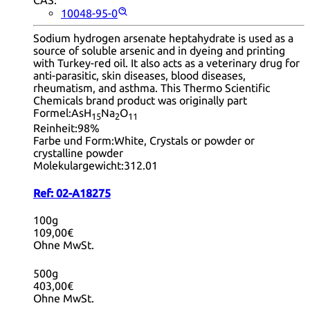
CAS:
10048-95-0
Sodium hydrogen arsenate heptahydrate is used as a
source of soluble arsenic and in dyeing and printing
with Turkey-red oil. It also acts as a veterinary drug for
anti-parasitic, skin diseases, blood diseases,
rheumatism, and asthma. This Thermo Scientific
Chemicals brand product was originally part
Formel:
AsH
Na
O
15
2
11
Reinheit:
98%
Farbe und Form:
White, Crystals or powder or
crystalline powder
Molekulargewicht:
312.01
Ref:
02-A18275
100g
109,00€
Ohne MwSt.
500g
403,00€
Ohne MwSt.