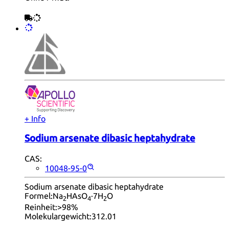
+ Info
Sodium arsenate dibasic heptahydrate
CAS:
10048-95-0
Sodium arsenate dibasic heptahydrate
Formel:
Na
HAsO
·7H
O
2
4
2
Reinheit:
>98%
Molekulargewicht:
312.01