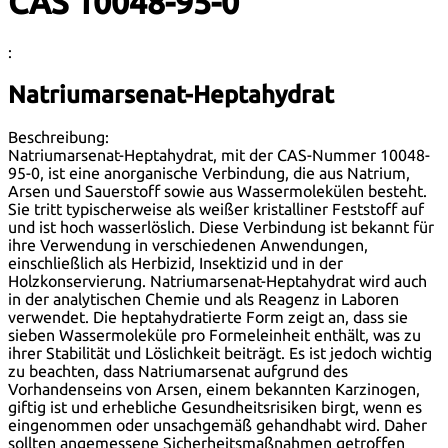
CAS 10048-95-0
:
Natriumarsenat-Heptahydrat
Beschreibung:
Natriumarsenat-Heptahydrat, mit der CAS-Nummer 10048-
95-0, ist eine anorganische Verbindung, die aus Natrium,
Arsen und Sauerstoff sowie aus Wassermolekülen besteht.
Sie tritt typischerweise als weißer kristalliner Feststoff auf
und ist hoch wasserlöslich. Diese Verbindung ist bekannt für
ihre Verwendung in verschiedenen Anwendungen,
einschließlich als Herbizid, Insektizid und in der
Holzkonservierung. Natriumarsenat-Heptahydrat wird auch
in der analytischen Chemie und als Reagenz in Laboren
verwendet. Die heptahydratierte Form zeigt an, dass sie
sieben Wassermoleküle pro Formeleinheit enthält, was zu
ihrer Stabilität und Löslichkeit beiträgt. Es ist jedoch wichtig
zu beachten, dass Natriumarsenat aufgrund des
Vorhandenseins von Arsen, einem bekannten Karzinogen,
giftig ist und erhebliche Gesundheitsrisiken birgt, wenn es
eingenommen oder unsachgemäß gehandhabt wird. Daher
sollten angemessene Sicherheitsmaßnahmen getroffen