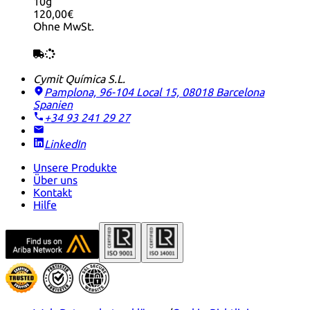
10g
120,00€
Ohne MwSt.
Cymit Química S.L.
Pamplona, 96-104 Local 15, 08018 Barcelona
Spanien
+34 93 241 29 27
LinkedIn
Unsere Produkte
Über uns
Kontakt
Hilfe