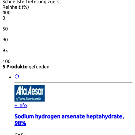
Schnellste Lieferung zuerst
Reinheit (%)
0
100
|
0
|
50
|
90
|
95
|
100
5 Produkte
gefunden.
+ Info
Sodium hydrogen arsenate heptahydrate,
98%