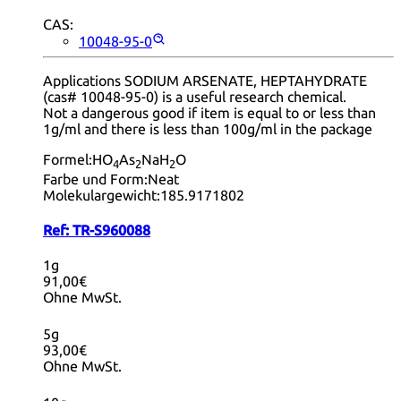
CAS:
10048-95-0
Applications SODIUM ARSENATE, HEPTAHYDRATE
(cas# 10048-95-0) is a useful research chemical.
Not a dangerous good if item is equal to or less than
1g/ml and there is less than 100g/ml in the package
Formel:
HO
As
NaH
O
4
2
2
Farbe und Form:
Neat
Molekulargewicht:
185.9171802
Ref:
TR-S960088
1g
91,00€
Ohne MwSt.
5g
93,00€
Ohne MwSt.