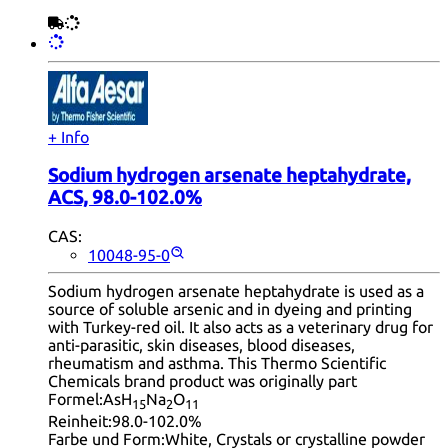
+ Info
Sodium hydrogen arsenate heptahydrate,
ACS, 98.0-102.0%
CAS:
10048-95-0
Sodium hydrogen arsenate heptahydrate is used as a
source of soluble arsenic and in dyeing and printing
with Turkey-red oil. It also acts as a veterinary drug for
anti-parasitic, skin diseases, blood diseases,
rheumatism and asthma. This Thermo Scientific
Chemicals brand product was originally part
Formel:
AsH
Na
O
15
2
11
Reinheit:
98.0-102.0%
Farbe und Form:
White, Crystals or crystalline powder