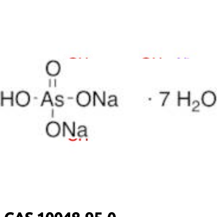
DNA-Extraktionskits
DNA-Detektionskits
Amplifikationskits
ELISA-Kits
Nachricht
Startseite
/
CAS-Liste
/
CAS 10048-95-0: Natriumarsenat-Heptahydrat