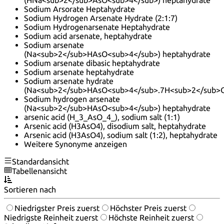
Sodium Arsorate Heptahydrate
Sodium Hydrogen Arsenate Hydrate (2:1:7)
Sodium Hydrogenarsenate Heptahydrate
Sodium acid arsenate, heptahydrate
Sodium arsenate
(Na<sub>2</sub>HAsO<sub>4</sub>) heptahydrate
Sodium arsenate dibasic heptahydrate
Sodium arsenate heptahydrate
Sodium arsenate hydrate
(Na<sub>2</sub>HAsO<sub>4</sub>.7H<sub>2</sub>
Sodium hydrogen arsenate
(Na<sub>2</sub>HAsO<sub>4</sub>) heptahydrate
arsenic acid (H_3_AsO_4_), sodium salt (1:1)
Arsenic acid (H3AsO4), disodium salt, heptahydrate
Arsenic acid (H3AsO4), sodium salt (1:2), heptahydrate
Weitere Synonyme anzeigen
Standardansicht
Tabellenansicht
Sortieren nach
Niedrigster Preis zuerst
Höchster Preis zuerst
Niedrigste Reinheit zuerst
Höchste Reinheit zuerst