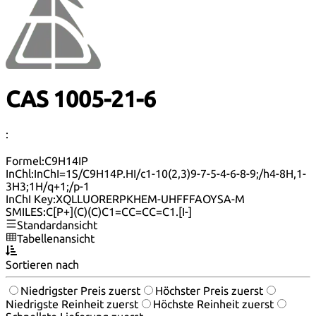
CAS 1005-21-6
:
Formel:
C9H14IP
InChl:
InChI=1S/C9H14P.HI/c1-10(2,3)9-7-5-4-6-8-9;/h4-8H,1-
3H3;1H/q+1;/p-1
InChI Key:
XQLLUORERPKHEM-UHFFFAOYSA-M
SMILES:
C[P+](C)(C)C1=CC=CC=C1.[I-]
Standardansicht
Tabellenansicht
Sortieren nach
Niedrigster Preis zuerst
Höchster Preis zuerst
Niedrigste Reinheit zuerst
Höchste Reinheit zuerst