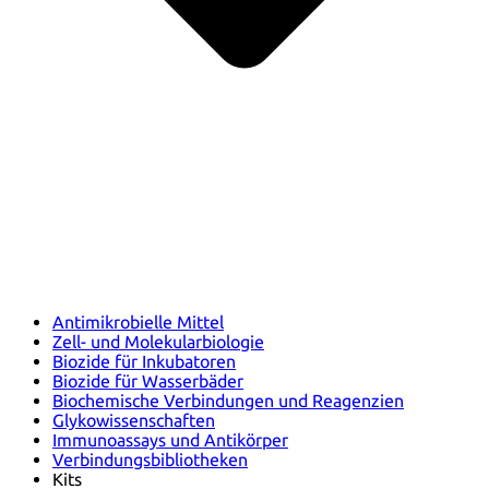
Antimikrobielle Mittel
Zell- und Molekularbiologie
Biozide für Inkubatoren
Biozide für Wasserbäder
Biochemische Verbindungen und Reagenzien
Glykowissenschaften
Immunoassays und Antikörper
Verbindungsbibliotheken
Kits