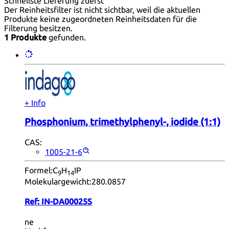
Schnellste Lieferung zuerst
Der Reinheitsfilter ist nicht sichtbar, weil die aktuellen
Produkte keine zugeordneten Reinheitsdaten für die
Filterung besitzen.
1 Produkte
gefunden.
+ Info
Phosphonium, trimethylphenyl-, iodide (1:1)
CAS:
1005-21-6
Formel:
C
H
IP
9
14
Molekulargewicht:
280.0857
Ref:
IN-DA00025S
ne