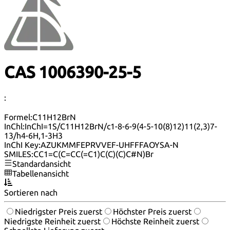
CAS 1006390-25-5
:
Formel:
C11H12BrN
InChl:
InChI=1S/C11H12BrN/c1-8-6-9(4-5-10(8)12)11(2,3)7-
13/h4-6H,1-3H3
InChI Key:
AZUKMMFEPRVVEF-UHFFFAOYSA-N
SMILES:
CC1=C(C=CC(=C1)C(C)(C)C#N)Br
Standardansicht
Tabellenansicht
Sortieren nach
Niedrigster Preis zuerst
Höchster Preis zuerst
Niedrigste Reinheit zuerst
Höchste Reinheit zuerst