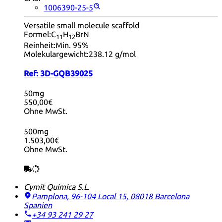
1006390-25-5
Versatile small molecule scaffold
Formel:
C
H
BrN
11
12
Reinheit:
Min. 95%
Molekulargewicht:
238.12 g/mol
Ref:
3D-GQB39025
50mg
550,00€
Ohne MwSt.
500mg
1.503,00€
Ohne MwSt.
Cymit Química S.L.
Pamplona, 96-104 Local 15, 08018 Barcelona
Spanien
+34 93 241 29 27