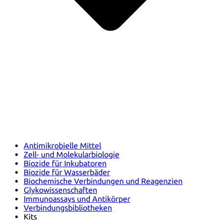
Antimikrobielle Mittel
Zell- und Molekularbiologie
Biozide für Inkubatoren
Biozide für Wasserbäder
Biochemische Verbindungen und Reagenzien
Glykowissenschaften
Immunoassays und Antikörper
Verbindungsbibliotheken
Kits