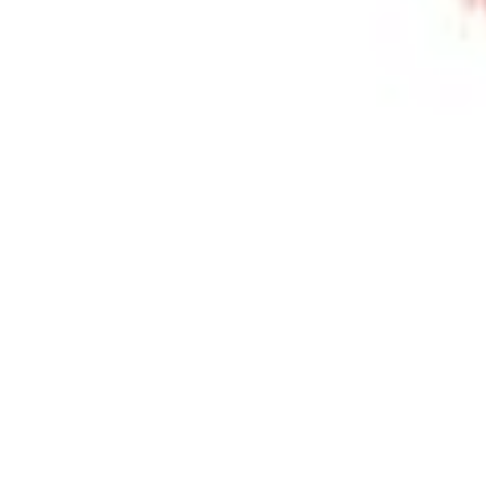
Physikalisch-chemische Standards
Elektrochemische Standards
Anorganische Standards
Organische Analysestandards