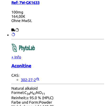
Ref:
7W-GK1633
100mg
164,00€
Ohne MwSt.
+ Info
Aconitine
CAS:
302-27-2
Natural alkaloid
Formel:
C
H
NO
34
47
11
Reinheit:
≥ 95.0 % (HPLC)
Farbe und Form:
Powder