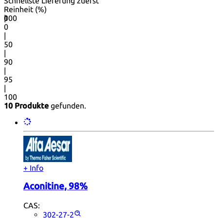
Schnellste Lieferung zuerst
Reinheit (%)
0
100
|
0
|
50
|
90
|
95
|
100
10 Produkte
gefunden.
+ Info
Aconitine, 98%
CAS:
302-27-2