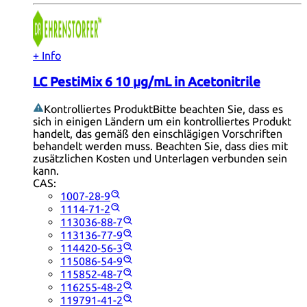
+ Info
LC PestiMix 6 10 µg/mL in Acetonitrile
Kontrolliertes Produkt
Bitte beachten Sie, dass es
sich in einigen Ländern um ein kontrolliertes Produkt
handelt, das gemäß den einschlägigen Vorschriften
behandelt werden muss. Beachten Sie, dass dies mit
zusätzlichen Kosten und Unterlagen verbunden sein
kann.
CAS:
1007-28-9
1114-71-2
113036-88-7
113136-77-9
114420-56-3
115086-54-9
115852-48-7
116255-48-2
119791-41-2