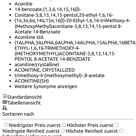
Aconitie
14-benzoate,(1,3,6,14,15,16β)-
Conitane-3,8,13,14,15-pentol,20-ethyl-1,6,16-
(1α,3α,6α,14α,15α,16β)-20-Ethyl-1,6,16-triMethoxy-4-
(MethoxyMethyl)aconitane-3,8,13,14,15-pentol 8-
Acetate 14-Benzoate
Aconitine std.
(1ALPHA,3ALPHA,6ALPHA,14ALPHA,15ALPHA,16BETA)
ETHYL-1,6,16-TRIMETHOXY-4-
(METHOXYMETHYL)ACONITANE-3,8,13,14,15-
PENTOL 8-ACETATE 14-BENZOATE
aconitine(crystalline)
ACONITINE, CRYSTALLIZED
trimethoxy-4-(methoxymethyl)-,8-acetate
ACONITINE(SH)
Weitere Synonyme anzeigen
Standardansicht
Tabellenansicht
Sortieren nach
Niedrigster Preis zuerst
Höchster Preis zuerst
Niedrigste Reinheit zuerst
Höchste Reinheit zuerst