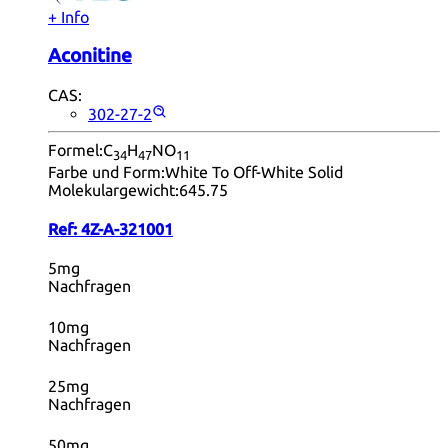
+ Info
Aconitine
CAS:
302-27-2
Formel:
C
H
NO
34
47
11
Farbe und Form:
White To Off-White Solid
Molekulargewicht:
645.75
Ref:
4Z-A-321001
5mg
Nachfragen
10mg
Nachfragen
25mg
Nachfragen
50mg