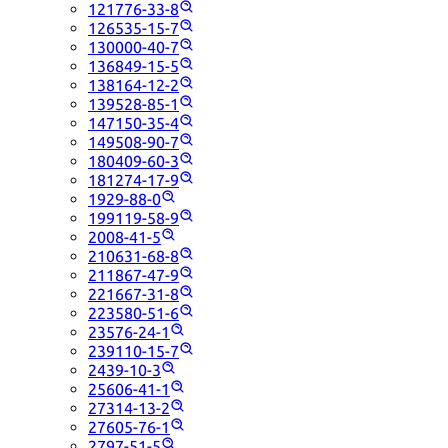
121776-33-8
126535-15-7
130000-40-7
136849-15-5
138164-12-2
139528-85-1
147150-35-4
149508-90-7
180409-60-3
181274-17-9
1929-88-0
199119-58-9
2008-41-5
210631-68-8
211867-47-9
221667-31-8
223580-51-6
23576-24-1
239110-15-7
2439-10-3
25606-41-1
27314-13-2
27605-76-1
2797-51-5