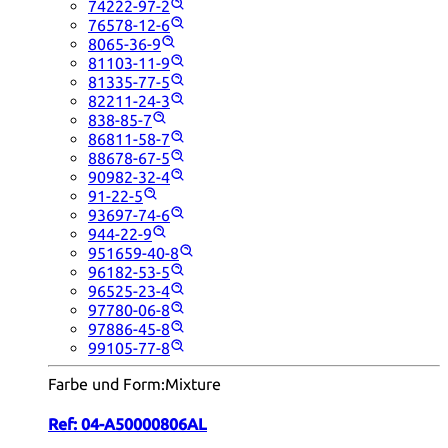
74222-97-2
76578-12-6
8065-36-9
81103-11-9
81335-77-5
82211-24-3
838-85-7
86811-58-7
88678-67-5
90982-32-4
91-22-5
93697-74-6
944-22-9
951659-40-8
96182-53-5
96525-23-4
97780-06-8
97886-45-8
99105-77-8
Farbe und Form:
Mixture
Ref:
04-A50000806AL