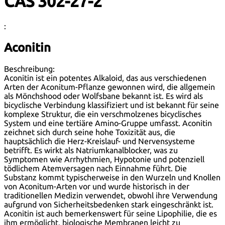
CAS 302-27-2
:
Aconitin
Beschreibung:
Aconitin ist ein potentes Alkaloid, das aus verschiedenen
Arten der Aconitum-Pflanze gewonnen wird, die allgemein
als Mönchshood oder Wolfsbane bekannt ist. Es wird als
bicyclische Verbindung klassifiziert und ist bekannt für seine
komplexe Struktur, die ein verschmolzenes bicyclisches
System und eine tertiäre Amino-Gruppe umfasst. Aconitin
zeichnet sich durch seine hohe Toxizität aus, die
hauptsächlich die Herz-Kreislauf- und Nervensysteme
betrifft. Es wirkt als Natriumkanalblocker, was zu
Symptomen wie Arrhythmien, Hypotonie und potenziell
tödlichem Atemversagen nach Einnahme führt. Die
Substanz kommt typischerweise in den Wurzeln und Knollen
von Aconitum-Arten vor und wurde historisch in der
traditionellen Medizin verwendet, obwohl ihre Verwendung
aufgrund von Sicherheitsbedenken stark eingeschränkt ist.
Aconitin ist auch bemerkenswert für seine Lipophilie, die es
ihm ermöglicht, biologische Membranen leicht zu