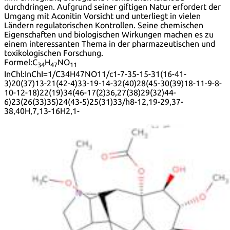
durchdringen. Aufgrund seiner giftigen Natur erfordert der
Umgang mit Aconitin Vorsicht und unterliegt in vielen
Ländern regulatorischen Kontrollen. Seine chemischen
Eigenschaften und biologischen Wirkungen machen es zu
einem interessanten Thema in der pharmazeutischen und
toxikologischen Forschung.
Formel:
C
H
NO
34
47
11
InChl:
InChI=1/C34H47NO11/c1-7-35-15-31(16-41-
3)20(37)13-21(42-4)33-19-14-32(40)28(45-30(39)18-11-9-8-
10-12-18)22(19)34(46-17(2)36,27(38)29(32)44-
6)23(26(33)35)24(43-5)25(31)33/h8-12,19-29,37-
38,40H,7,13-16H2,1-
6H3/t19?,20?,21?,22?,23?,24?,25?,26-,27+,28-,29?,31?,32-,33+
InChI Key:
InChIKey=XFSBVAOIAHNAPC-NPVHKAFCSA-N
SMILES:
O(C)[C@@H]1[C@@]23[C@]4([C@](COC)(CN(CC)
[C@@]2([C@]([C@@H]4OC)([C@]5(OC(C)=O)
[C@@]6([C@]3(C[C@@](O)([C@@H]6OC(=O)C7=CC=CC=C7)
[C@@H](OC)[C@@H]5O)[H])[H])[H])[H])[C@H](O)C1)[H]
Synonyme:
(1Beta,3Alpha,5Xi,6Alpha,14Alpha,15Alpha,16Beta)-8-
(Acetyloxy)-20-Ethyl-3,13,15-Trihydroxy-1,6,16-
Trimethoxy-4-(Methoxymethyl)Aconitan-14-Yl
Benzoate
(3Alpha,6Alpha,14Alpha,15Alpha,16Beta)-8-