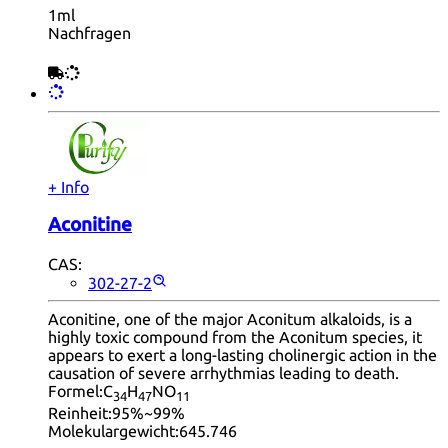
1ml
Nachfragen
+ Info
Aconitine
CAS:
302-27-2
Aconitine, one of the major Aconitum alkaloids, is a
highly toxic compound from the Aconitum species, it
appears to exert a long-lasting cholinergic action in the
causation of severe arrhythmias leading to death.
Formel:
C
H
NO
34
47
11
Reinheit:
95%~99%
Molekulargewicht:
645.746