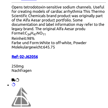
Opens tetrodotoxin-sensitive sodium channels. Useful
for creating models of cardiac arrhythmia This Thermo
Scientific Chemicals brand product was originally part
of the Alfa Aesar product portfolio. Some
documentation and label information may refer to the
legacy brand. The original Alfa Aesar produ
Formel:
C
H
NO
34
47
11
Reinheit:
98%
Farbe und Form:
White to off-white, Powder
Molekulargewicht:
645.75
Ref:
02-J62056
250mg
Nachfragen