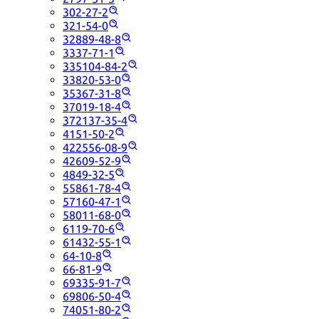
302-27-2
321-54-0
32889-48-8
3337-71-1
335104-84-2
33820-53-0
35367-31-8
37019-18-4
372137-35-4
4151-50-2
422556-08-9
42609-52-9
4849-32-5
55861-78-4
57160-47-1
58011-68-0
6119-70-6
61432-55-1
64-10-8
66-81-9
69335-91-7
69806-50-4
74051-80-2