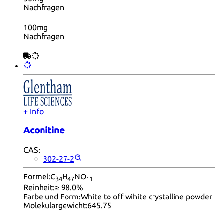
Nachfragen
100mg
Nachfragen
+ Info
Aconitine
CAS:
302-27-2
Formel:
C
H
NO
34
47
11
Reinheit:
≥ 98.0%
Farbe und Form:
White to off-wihite crystalline powder
Molekulargewicht:
645.75