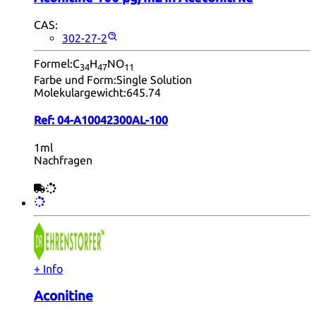
CAS:
302-27-2
Formel:
C
H
NO
34
47
11
Farbe und Form:
Single Solution
Molekulargewicht:
645.74
Ref:
04-A10042300AL-100
1ml
Nachfragen
+ Info
Aconitine