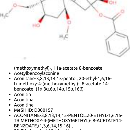
(Acetyloxy)-20-Ethyl-3,13,15-Trihydroxy-1,6,16-
Trimethoxy-4-(Methoxymethyl)Aconitan-14-Yl
Benzoate
(3Alpha,6Alpha,9Alpha,10Alpha,13Alpha,14Alpha,15Alp
(Acetyloxy)-20-Ethyl-3,13,15-Trihydroxy-1,6,16-
Trimethoxy-4-(Methoxymethyl)Aconitan-14-Yl
Benzoate
2H-12,3,6a-Ethanylylidene-7,9-methanonaphth[2,3-
b]azocine, aconitane-3,8,13,14,15-pentol deriv.
2H-12,3,6a-Ethanylylidene-7,9-methanonaphth[2,3-
b]azocine-4,8,9,11,11a(1H,7H)-pentol, 1-
ethyldecahydro-6,10,13-trimethoxy-3-
(methoxymethyl)-, 11a-acetate 8-benzoate
Acetylbenzoylaconine
Aconitane-3,8,13,14,15-pentol, 20-ethyl-1,6,16-
trimethoxy-4-(methoxymethyl)-, 8-acetate 14-
benzoate, (1α,3α,6α,14α,15α,16β)-
Aconitin
Aconitina
Aconitine
MeSH ID: D000157
ACONITANE-3,8,13,14,15-PENTOL,20-ETHYL-1,6,16-
TRIMETHOXY-4-(METHOXYMETHYL)-,8-ACETATE14-
BENZOATE,(1,3,6,14,15,16)-,