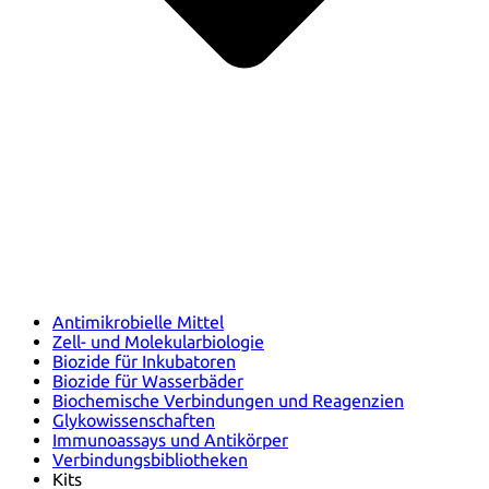
Antimikrobielle Mittel
Zell- und Molekularbiologie
Biozide für Inkubatoren
Biozide für Wasserbäder
Biochemische Verbindungen und Reagenzien
Glykowissenschaften
Immunoassays und Antikörper
Verbindungsbibliotheken
Kits