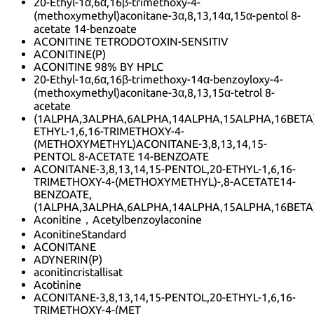
20-Ethyl-1α,6α,16β-trimethoxy-4-
(methoxymethyl)aconitane-3α,8,13,14α,15α-pentol 8-
acetate 14-benzoate
ACONITINE TETRODOTOXIN-SENSITIV
ACONITINE(P)
ACONITINE 98% BY HPLC
20-Ethyl-1α,6α,16β-trimethoxy-14α-benzoyloxy-4-
(methoxymethyl)aconitane-3α,8,13,15α-tetrol 8-
acetate
(1ALPHA,3ALPHA,6ALPHA,14ALPHA,15ALPHA,16BETA)
ETHYL-1,6,16-TRIMETHOXY-4-
(METHOXYMETHYL)ACONITANE-3,8,13,14,15-
PENTOL 8-ACETATE 14-BENZOATE
ACONITANE-3,8,13,14,15-PENTOL,20-ETHYL-1,6,16-
TRIMETHOXY-4-(METHOXYMETHYL)-,8-ACETATE14-
BENZOATE,
(1ALPHA,3ALPHA,6ALPHA,14ALPHA,15ALPHA,16BETA
Aconitine，Acetylbenzoylaconine
AconitineStandard
ACONITANE
ADYNERIN(P)
aconitincristallisat
Acotinine
ACONITANE-3,8,13,14,15-PENTOL,20-ETHYL-1,6,16-
TRIMETHOXY-4-(MET